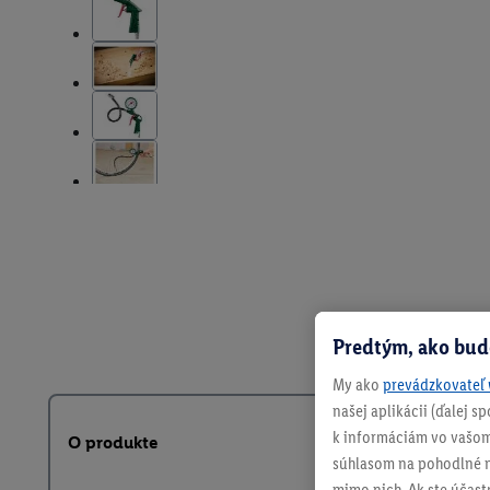
Predtým, ako bud
My ako
prevádzkovateľ 
našej aplikácii (ďalej 
k informáciám vo vašom
O produkte
súhlasom na pohodlné na
mimo nich. Ak ste účast