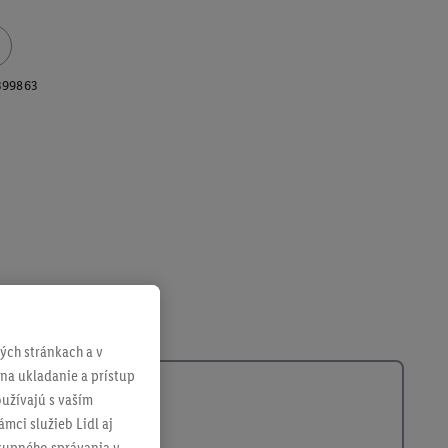
399863
ch stránkach a v
 na ukladanie a prístup
užívajú s vaším
mci služieb Lidl aj
ákupného správania v