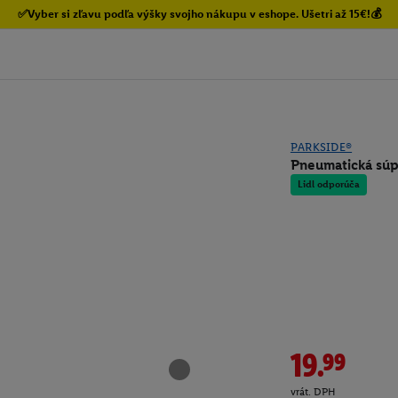
✅Vyber si zľavu podľa výšky svojho nákupu v eshope. Ušetri až 15€!💰
PARKSIDE®
Pneumatická súp
Lidl odporúča
19.99
vrát. DPH