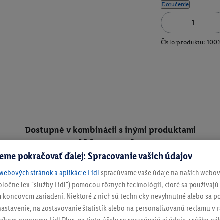
Doručenie
Číslo produktu:
100
Dostupné v kombinácii s inými produktami
Kúp spolu
eme pokračovať ďalej: Spracovanie vašich údajov
webových stránok a aplikácie Lidl
spracúvame vaše údaje na našich webový
spoločne len "služby Lidl") pomocou rôznych technológií, ktoré sa používajú
 koncovom zariadení. Niektoré z nich sú technicky nevyhnutné alebo sa po
stavenie, na zostavovanie štatistík alebo na personalizovanú reklamu v rá
níkom programu Lidl Plus, na tieto účely sa spracúvajú aj údaje z vášho n