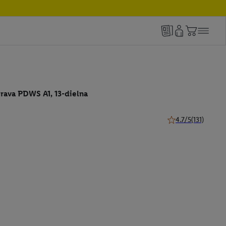
rava PDWS A1, 13-dielna
4.7/5
(131)
4.7 z 5 hviezdičiek 