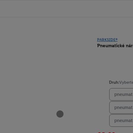
PARKSIDE®
Pneumatické nár
Druh:
Vyberte
pneumati
pneumati
pneumati