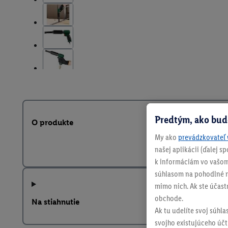
Predtým, ako bud
O produkte
My ako
prevádzkovateľ 
našej aplikácii (ďalej 
k informáciám vo vašom
súhlasom na pohodlné na
mimo nich. Ak ste účast
obchode.
Na stiahnutie
Ak tu udelíte svoj súhla
svojho existujúceho účtu