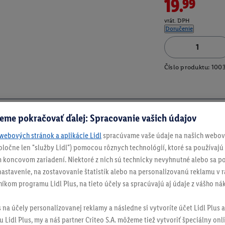
19.99
vrát. DPH
Doručenie
Číslo produktu:
100
eme pokračovať ďalej: Spracovanie vašich údajov
webových stránok a aplikácie Lidl
spracúvame vaše údaje na našich webový
spoločne len "služby Lidl") pomocou rôznych technológií, ktoré sa používajú
 koncovom zariadení. Niektoré z nich sú technicky nevyhnutné alebo sa po
stavenie, na zostavovanie štatistík alebo na personalizovanú reklamu v rá
níkom programu Lidl Plus, na tieto účely sa spracúvajú aj údaje z vášho n
s na účely personalizovanej reklamy a následne si vytvoríte účet Lidl Plus a
 Lidl Plus, my a náš partner Criteo S.A. môžeme tiež vytvoriť špeciálny onli