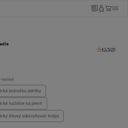
adie
4.1/5
(21)
4.1 z 5 hviezdičie
 variant
cká jednotka údržby
cké nožnice na plech
cký ihlový odstraňovač hrdze