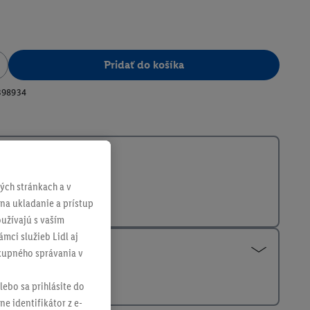
Pridať do košíka
398934
ch stránkach a v
 na ukladanie a prístup
užívajú s vaším
mci služieb Lidl aj
ákupného správania v
lebo sa prihlásite do
ne identifikátor z e-