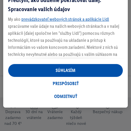
Spracovanie vašich údajov
My ako
prevádzkovateľ webových stránok a aplikácie Lidl
Na stiahnutie
spracúvame vaše údaje na našich webových stránkach a v našej
aplikácii (ďalej spoločne len "služby Lidl") pomocou rôznych
technológií, ktoré sa používajú na ukladanie a prístup k
informáciám vo vašom koncovom zariadení. Niektoré z nich sú
technicky nevyhnutné alebo sa používajú s vaším súhlasom na
pohodlné nastavenie, na zostavovanie štatistík alebo na
personalizovanú reklamu v rámci služieb Lidl aj mimo nich. Ak
SÚHLASÍM
ste účastníkom programu Lidl Plus, na tieto účely sa spracúvajú
aj údaje z vášho nákupného správania v obchode.
PRISPÔSOBIŤ
Odoberaj Newsletter!
Ak tu udelíte svoj súhlas na účely personalizovanej reklamy a
následne si vytvoríte účet Lidl Plus alebo sa prihlásite do svojho
ODMIETNUŤ
existujúceho účtu Lidl Plus, my a náš partner Criteo S.A. môžeme
tiež vytvoriť špeciálny online identifikátor z e-mailovej adresy,
Doprava
30 dní na
Vrátenie
Každý
Bezpečný nákup
ktorú tam uvediete, aby sme vás mohli rozpoznať v službách
zadarmo
vrátenie
zadarmo
týždeň
nad 70 €¹
niečo nové
prevádzkovaných tretími stranami a zobrazovať vám