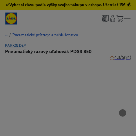
✅Vyber si zľavu podľa výšky svojho nákupu v eshope. Ušetri až 15€!💰
/
Pneumatické prístroje a príslušenstvo
PARKSIDE®
Pneumatický rázový uťahovák PDSS 850
4.3/5
(24)
4.3 z 5 hviezd