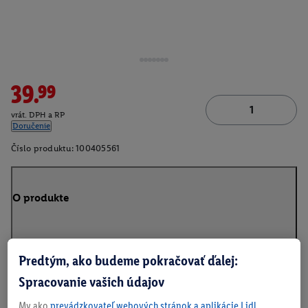
39.99
vrát. DPH a RP
Doručenie
Číslo produktu:
100405561
O produkte
Predtým, ako budeme pokračovať ďalej:
Na stiahnutie
Spracovanie vašich údajov
My ako
prevádzkovateľ webových stránok a aplikácie Lidl