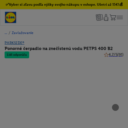
✅Vyber si zľavu podľa výšky svojho nákupu v eshope. Ušetri až 15€!💰
/
Zavlažovanie
PARKSIDE®
Ponorné čerpadlo na znečistenú vodu PETPS 400 B2
4.7/5
(91)
Lidl odporúča
4.7 z 5 hviezd