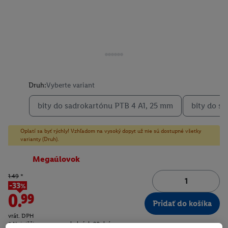
Druh:
Vyberte variant
bity do sadrokartónu PTB 4 A1, 25 mm
bity do s
Oplatí sa byť rýchly! Vzhľadom na vysoký dopyt už nie sú dostupné všetky
varianty (Druh).
Megaúlovok
1.49
*
-33%
0.99
Pridať do košíka
vrát. DPH
* Najnižšia cena za posledných 30 dní