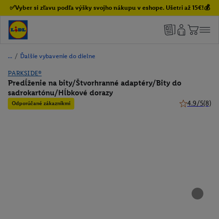
✅Vyber si zľavu podľa výšky svojho nákupu v eshope. Ušetri až 15€!💰
/
Ďalšie vybavenie do dielne
PARKSIDE®
Predĺženie na bity/Štvorhranné adaptéry/Bity do
sadrokartónu/Hĺbkové dorazy
4.9/5
(8)
Odporúčané zákazníkmi
4.9 z 5 hviez