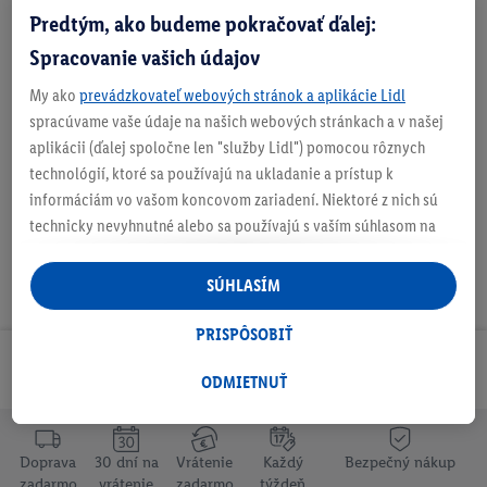
Doručenie
Predtým, ako budeme pokračovať ďalej:
Číslo produktu:
100398424
Spracovanie vašich údajov
My ako
prevádzkovateľ webových stránok a aplikácie Lidl
spracúvame vaše údaje na našich webových stránkach a v našej
O produkte
aplikácii (ďalej spoločne len "služby Lidl") pomocou rôznych
technológií, ktoré sa používajú na ukladanie a prístup k
informáciám vo vašom koncovom zariadení. Niektoré z nich sú
technicky nevyhnutné alebo sa používajú s vaším súhlasom na
pohodlné nastavenie, na zostavovanie štatistík alebo na
personalizovanú reklamu v rámci služieb Lidl aj mimo nich. Ak
SÚHLASÍM
ste účastníkom programu Lidl Plus, na tieto účely sa spracúvajú
aj údaje z vášho nákupného správania v obchode.
PRISPÔSOBIŤ
Ak tu udelíte svoj súhlas na účely personalizovanej reklamy a
Odoberaj Newsletter!
následne si vytvoríte účet Lidl Plus alebo sa prihlásite do svojho
ODMIETNUŤ
existujúceho účtu Lidl Plus, my a náš partner Criteo S.A. môžeme
tiež vytvoriť špeciálny online identifikátor z e-mailovej adresy,
ktorú tam uvediete, aby sme vás mohli rozpoznať v službách
Doprava
30 dní na
Vrátenie
Každý
Bezpečný nákup
zadarmo
vrátenie
zadarmo
týždeň
prevádzkovaných tretími stranami a zobrazovať vám