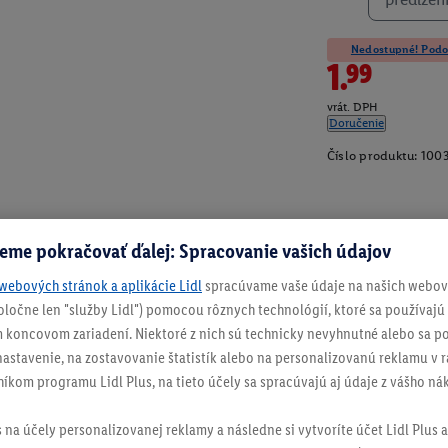
Nedostupné! Podob
1.99
vrát. DPH
Doručenie
Číslo produktu:
100
eme pokračovať ďalej: Spracovanie vašich údajov
webových stránok a aplikácie Lidl
spracúvame vaše údaje na našich webový
spoločne len "služby Lidl") pomocou rôznych technológií, ktoré sa používajú
 koncovom zariadení. Niektoré z nich sú technicky nevyhnutné alebo sa po
stavenie, na zostavovanie štatistík alebo na personalizovanú reklamu v rá
níkom programu Lidl Plus, na tieto účely sa spracúvajú aj údaje z vášho n
s na účely personalizovanej reklamy a následne si vytvoríte účet Lidl Plus a