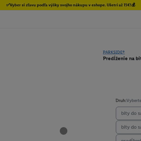
✅Vyber si zľavu podľa výšky svojho nákupu v eshope. Ušetri až 15€!💰
PARKSIDE®
Predĺženie na bi
Druh:
Vyberte
bity do 
bity do 
predĺžen