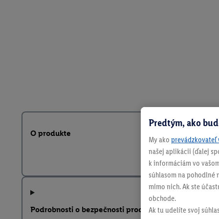
Predtým, ako bud
O produkte
My ako
prevádzkovateľ 
našej aplikácii (ďalej 
k informáciám vo vašom
súhlasom na pohodlné na
mimo nich. Ak ste účast
obchode.
Podrobnosti o bezpečnosti produktu
Ak tu udelíte svoj súhla