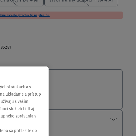
né skvelé produkty nájdeš tu.
385281
ch stránkach a v
 na ukladanie a prístup
užívajú s vaším
mci služieb Lidl aj
ákupného správania v
lebo sa prihlásite do