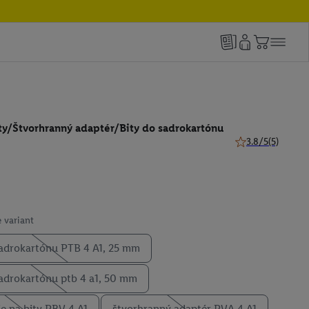
ty/Štvorhranný adaptér/Bity do sadrokartónu
3.8/5
(5)
3.8 z 5 hviezdičie
 variant
sadrokartónu PTB 4 A1, 25 mm
sadrokartónu ptb 4 a1, 50 mm
ie na bity PBV 4 A1
štvorhranný adaptér PVA 4 A1