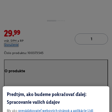
29.99
vrát. DPH a RP
Doručenie
Číslo produktu:
100373545
O produkte
Predtým, ako budeme pokračovať ďalej:
Na stiahnutie
Spracovanie vašich údajov
My ako
prevádzkovateľ webových stránok a aplikácie Lidl