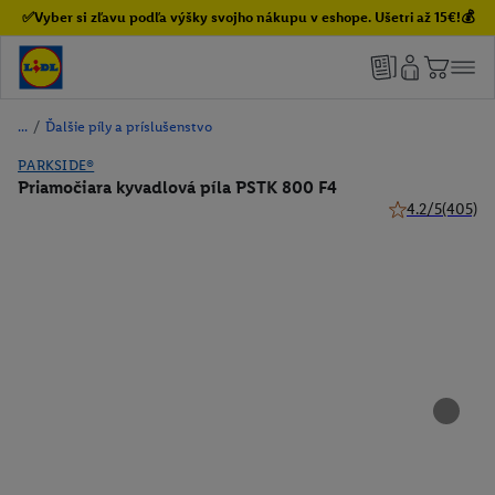
✅Vyber si zľavu podľa výšky svojho nákupu v eshope. Ušetri až 15€!💰
/
Ďalšie píly a príslušenstvo
PARKSIDE®
Priamočiara kyvadlová píla PSTK 800 F4
4.2/5
(405)
4.2 z 5 hviezdič