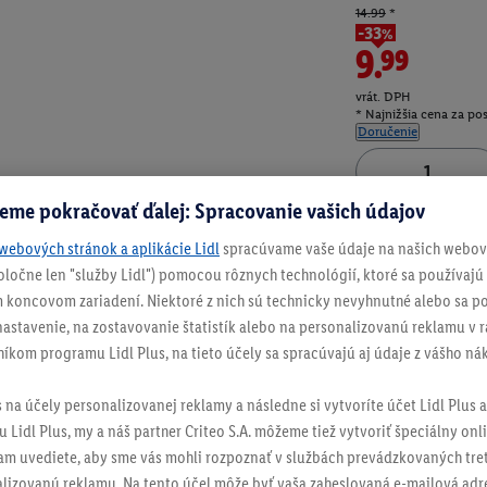
14.99
*
-33%
9.99
vrát. DPH
* Najnižšia cena za po
Doručenie
eme pokračovať ďalej: Spracovanie vašich údajov
Číslo produktu:
100
webových stránok a aplikácie Lidl
spracúvame vaše údaje na našich webový
spoločne len "služby Lidl") pomocou rôznych technológií, ktoré sa používajú
 koncovom zariadení. Niektoré z nich sú technicky nevyhnutné alebo sa po
stavenie, na zostavovanie štatistík alebo na personalizovanú reklamu v rá
níkom programu Lidl Plus, na tieto účely sa spracúvajú aj údaje z vášho n
s na účely personalizovanej reklamy a následne si vytvoríte účet Lidl Plus a
 Lidl Plus, my a náš partner Criteo S.A. môžeme tiež vytvoriť špeciálny onli
tam uvediete, aby sme vás mohli rozpoznať v službách prevádzkovaných tre
izovanú reklamu. Na tento účel môže byť vaša zaheslovaná e-mailová adre