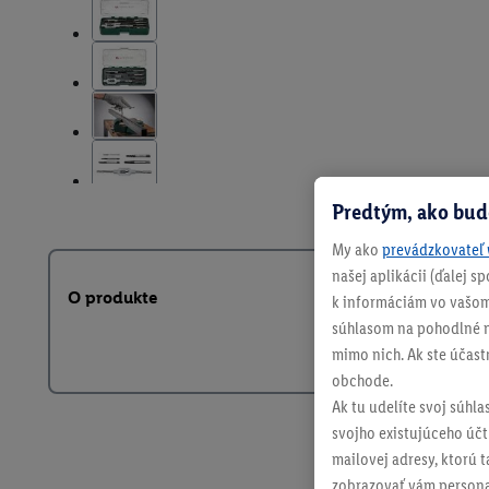
Predtým, ako bud
My ako
prevádzkovateľ 
našej aplikácii (ďalej 
O produkte
k informáciám vo vašom
súhlasom na pohodlné na
mimo nich. Ak ste účast
obchode.
Ak tu udelíte svoj súhla
svojho existujúceho účtu
mailovej adresy, ktorú 
zobrazovať vám personal