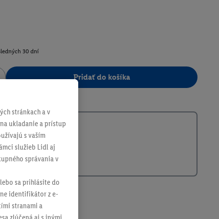
sledných 30 dní
Pridať do košíka
400792
ch stránkach a v
 na ukladanie a prístup
užívajú s vaším
mci služieb Lidl aj
ákupného správania v
lebo sa prihlásite do
ne identifikátor z e-
tími stranami a
sa zlúčená aj s inými