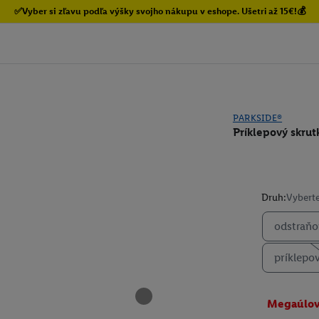
✅Vyber si zľavu podľa výšky svojho nákupu v eshope. Ušetri až 15€!💰
PARKSIDE®
Príklepový skrut
Druh:
Vyberte
odstraňo
príklepo
Megaúlo