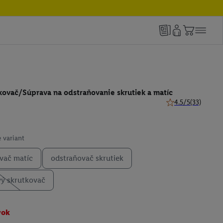
kovač/Súprava na odstraňovanie skrutiek a matíc
4.5/5
(33)
4.5 z 5 hviezdičiek
 variant
vač matíc
odstraňovač skrutiek
vý skrutkovač
vok