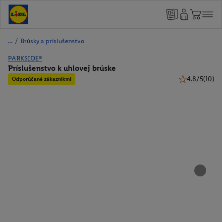
/
Brúsky a príslušenstvo
PARKSIDE®
Príslušenstvo k uhlovej brúske
4.8/5
(10)
Odporúčané zákazníkmi
4.8 z 5 hviezd