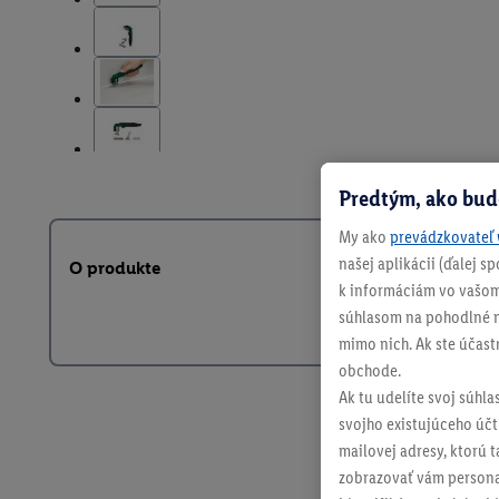
Predtým, ako bud
My ako
prevádzkovateľ 
našej aplikácii (ďalej 
O produkte
k informáciám vo vašom
súhlasom na pohodlné na
mimo nich. Ak ste účast
obchode.
Ak tu udelíte svoj súhla
svojho existujúceho účtu
mailovej adresy, ktorú 
zobrazovať vám personal