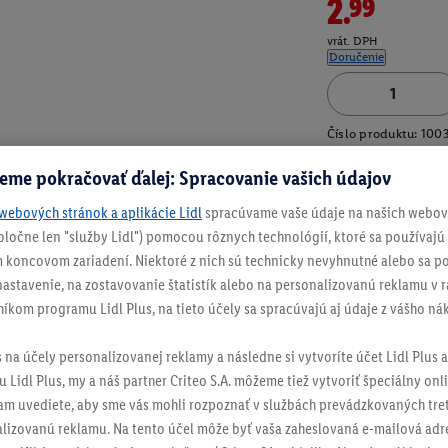
2.99
vrát. DPH
Doručenie
Číslo produktu:
100
eme pokračovať ďalej: Spracovanie vašich údajov
webových stránok a aplikácie Lidl
spracúvame vaše údaje na našich webový
spoločne len "služby Lidl") pomocou rôznych technológií, ktoré sa používajú
 koncovom zariadení. Niektoré z nich sú technicky nevyhnutné alebo sa po
stavenie, na zostavovanie štatistík alebo na personalizovanú reklamu v rá
níkom programu Lidl Plus, na tieto účely sa spracúvajú aj údaje z vášho n
s na účely personalizovanej reklamy a následne si vytvoríte účet Lidl Plus a
 Lidl Plus, my a náš partner Criteo S.A. môžeme tiež vytvoriť špeciálny onli
tam uvediete, aby sme vás mohli rozpoznať v službách prevádzkovaných tre
izovanú reklamu. Na tento účel môže byť vaša zaheslovaná e-mailová adre