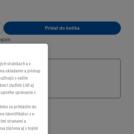
Pridať do košíka
392311
ch stránkach a v
 na ukladanie a prístup
užívajú s vaším
mci služieb Lidl aj
ákupného správania v
lebo sa prihlásite do
ne identifikátor z e-
tími stranami a
sa zlúčená aj s inými