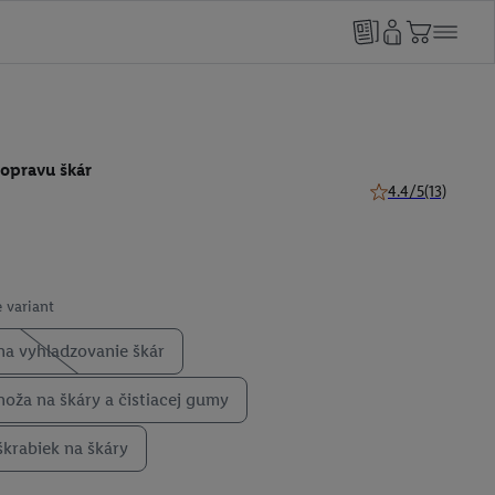
 opravu škár
4.4/5
(13)
4.4 z 5 hviezdičiek
 variant
na vyhladzovanie škár
noža na škáry a čistiacej gumy
škrabiek na škáry