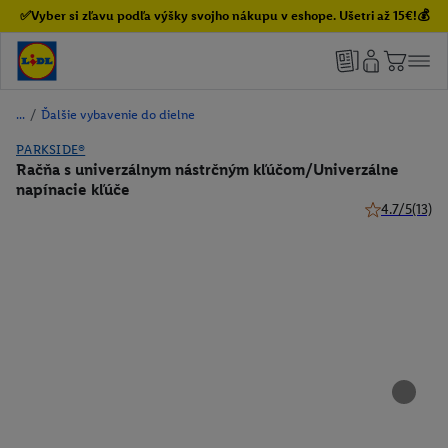
✅Vyber si zľavu podľa výšky svojho nákupu v eshope. Ušetri až 15€!💰
/
Ďalšie vybavenie do dielne
PARKSIDE®
Račňa s univerzálnym nástrčným kľúčom/Univerzálne
napínacie kľúče
4.7/5
(13)
4.7 z 5 hviezd