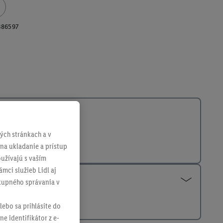
386597
ch stránkach a v
 na ukladanie a prístup
užívajú s vaším
mci služieb Lidl aj
ákupného správania v
lebo sa prihlásite do
ne identifikátor z e-