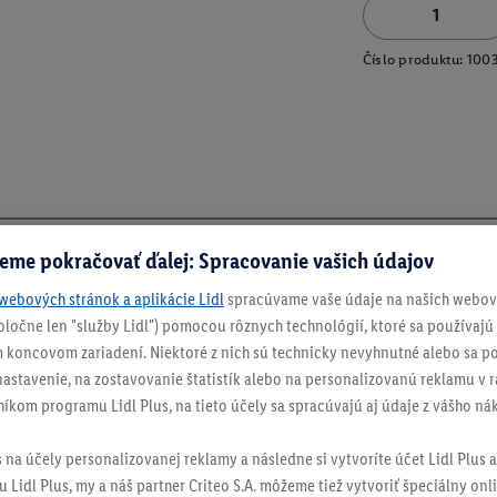
Číslo produktu:
100
eme pokračovať ďalej: Spracovanie vašich údajov
webových stránok a aplikácie Lidl
spracúvame vaše údaje na našich webový
spoločne len "služby Lidl") pomocou rôznych technológií, ktoré sa používajú
 koncovom zariadení. Niektoré z nich sú technicky nevyhnutné alebo sa po
stavenie, na zostavovanie štatistík alebo na personalizovanú reklamu v rá
níkom programu Lidl Plus, na tieto účely sa spracúvajú aj údaje z vášho n
s na účely personalizovanej reklamy a následne si vytvoríte účet Lidl Plus a
 Lidl Plus, my a náš partner Criteo S.A. môžeme tiež vytvoriť špeciálny onli