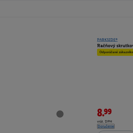
PARKSIDE®
Račňový skrutkov
Odporúčané zákazník
8.99
vrát. DPH
Doručenie