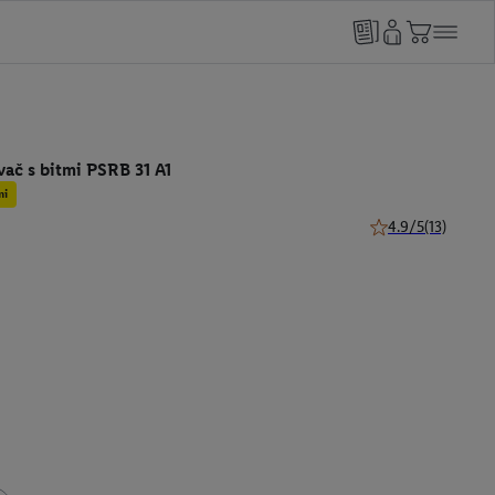
ač s bitmi PSRB 31 A1
mi
4.9/5
(13)
4.9 z 5 hviezdičiek