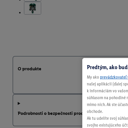
Predtým, ako bud
O produkte
My ako
prevádzkovateľ 
našej aplikácii (ďalej 
k informáciám vo vašom
súhlasom na pohodlné na
mimo nich. Ak ste účast
obchode.
Podrobnosti o bezpečnosti produktu
Ak tu udelíte svoj súhla
svojho existujúceho účtu