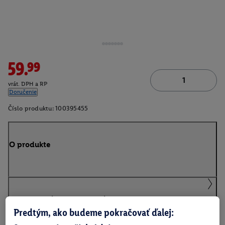
59.99
vrát. DPH a RP
Doručenie
Číslo produktu:
100395455
O produkte
Podrobnosti o bezpečnosti produktu
Predtým, ako budeme pokračovať ďalej: