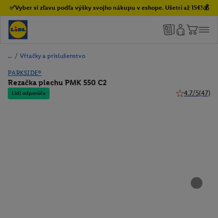
✅Vyber si zľavu podľa výšky svojho nákupu v eshope. Ušetri až 15€!💰
/
Vŕtačky a príslušenstvo
PARKSIDE®
Rezačka plechu PMK 550 C2
4.7/5
(47)
Lidl odporúča
4.7 z 5 hviezd