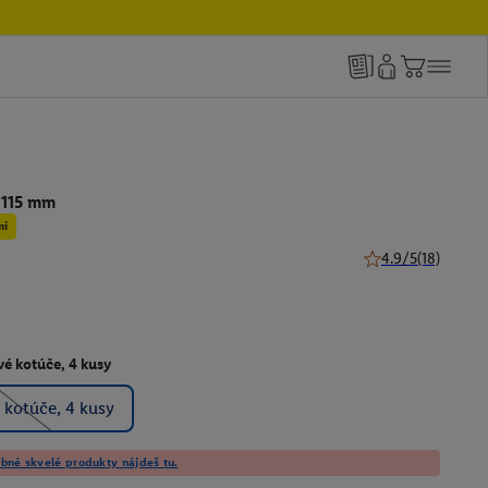
 115 mm
mi
4.9/5
(18)
4.9 z 5 hviezdičiek
vé kotúče, 4 kusy
 kotúče, 4 kusy
né skvelé produkty nájdeš tu.