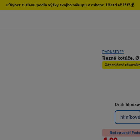
✅Vyber si zľavu podľa výšky svojho nákupu v eshope. Ušetri až 15€!💰
PARKSIDE®
Rezné kotúče, Ø
Odporúčané zákazník
Druh:
hliníko
hliníkové
Nedostupné! Podob