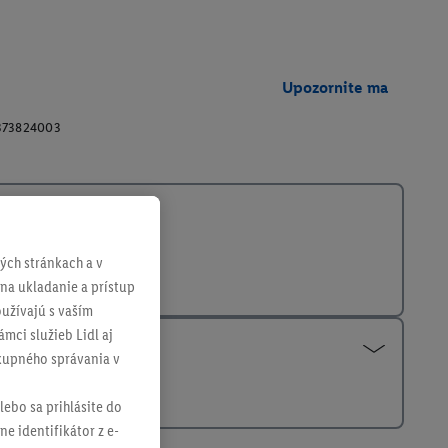
Upozornite ma
373824003
ch stránkach a v
 na ukladanie a prístup
užívajú s vaším
mci služieb Lidl aj
ákupného správania v
lebo sa prihlásite do
ne identifikátor z e-