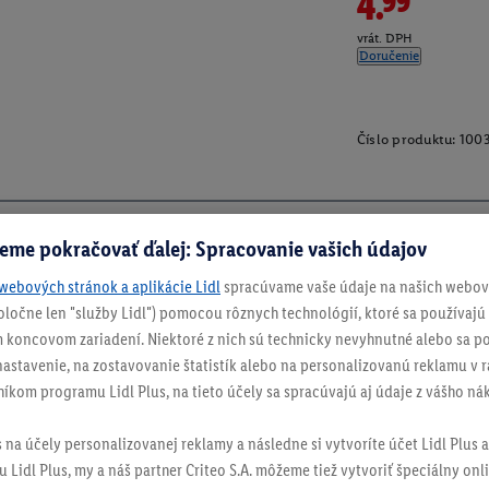
4.99
vrát. DPH
Doručenie
Číslo produktu:
100
eme pokračovať ďalej: Spracovanie vašich údajov
webových stránok a aplikácie Lidl
spracúvame vaše údaje na našich webový
spoločne len "služby Lidl") pomocou rôznych technológií, ktoré sa používajú
 koncovom zariadení. Niektoré z nich sú technicky nevyhnutné alebo sa po
stavenie, na zostavovanie štatistík alebo na personalizovanú reklamu v rá
níkom programu Lidl Plus, na tieto účely sa spracúvajú aj údaje z vášho n
s na účely personalizovanej reklamy a následne si vytvoríte účet Lidl Plus a
 Lidl Plus, my a náš partner Criteo S.A. môžeme tiež vytvoriť špeciálny onli