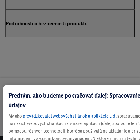
Podrobnosti o bezpečnosti produktu
Odoberaj Newsletter!
Predtým, ako budeme pokračovať ďalej: Spracovanie
údajov
Doprava
30 dní na
Vrátenie
Každý
Bezpečný nákup
My ako
prevádzkovateľ webových stránok a aplikácie Lidl
spracúvame 
zadarmo
vrátenie
zadarmo
týždeň
na našich webových stránkach a v našej aplikácii (ďalej spoločne len "
nad 70 €¹
niečo nové
pomocou rôznych technológií, ktoré sa používajú na ukladanie a prís
informáciám vo vašom koncovom zariadení. Niektoré z nich sú techni