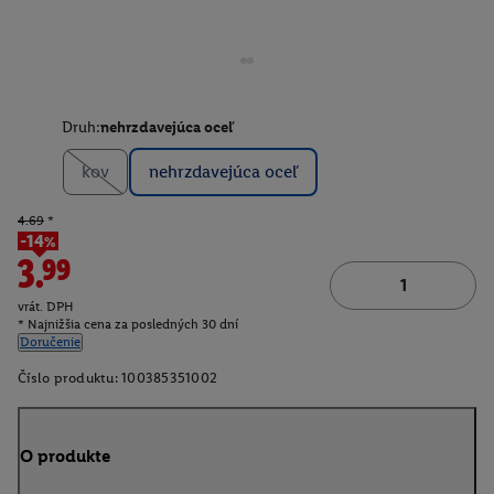
Druh:
nehrzdavejúca oceľ
kov
nehrzdavejúca oceľ
4.69
*
-14%
3.99
vrát. DPH
* Najnižšia cena za posledných 30 dní
Doručenie
Číslo produktu:
100385351002
O produkte