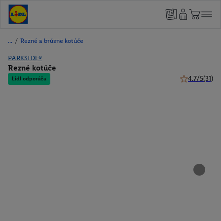
/
Rezné a brúsne kotúče
PARKSIDE®
Rezné kotúče
4.7/5
(31)
Lidl odporúča
4.7 z 5 hviezd