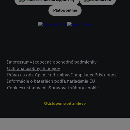
V časti "
Prispôsobiť
" môžete povoliť jednotlivé účely a nájsť ďalšie in
podmienkach spracúvania osobných údajov.
Platba online
Kliknutím na možnosť "
Odmietnuť
" môžete povoliť iba používanie po
technológií. Kliknutím na "
Súhlasím
" vyjadríte súhlas so spracúvaním
vyššie uvedené účely. Ďalšie informácie vrátane informácií o dobe u
údajov a Vašom práve kedykoľvek odvolať súhlas s účinnosťou do bu
nájdete v našich
zásadách ochrany osobných údajov
.
Imprint nájdete 
Právne informácie
Impressum
Všeobecné obchodné podmienky
Ochrana osobných údajov
Právo na odstúpenie od zmluvy
Compliance
Prístupnosť
Informácie o batériách podľa nariadenia EÚ
Cookies ustanovenia
Spravovať súbory cookie
Odstúpenie od zmluvy