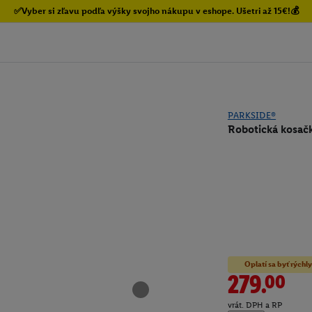
✅Vyber si zľavu podľa výšky svojho nákupu v eshope. Ušetri až 15€!💰
PARKSIDE®
Robotická kosač
Oplatí sa byť rýchly
279.00
vrát. DPH a RP