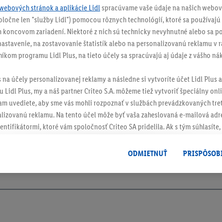
webových stránok a aplikácie Lidl
spracúvame vaše údaje na našich webový
spoločne len "služby Lidl") pomocou rôznych technológií, ktoré sa používajú
 koncovom zariadení. Niektoré z nich sú technicky nevyhnutné alebo sa po
stavenie, na zostavovanie štatistík alebo na personalizovanú reklamu v rá
níkom programu Lidl Plus, na tieto účely sa spracúvajú aj údaje z vášho n
s na účely personalizovanej reklamy a následne si vytvoríte účet Lidl Plus a
 Lidl Plus, my a náš partner Criteo S.A. môžeme tiež vytvoriť špeciálny onli
tam uvediete, aby sme vás mohli rozpoznať v službách prevádzkovaných tre
ch
izovanú reklamu. Na tento účel môže byť vaša zaheslovaná e-mailová adre
entifikátormi, ktoré vám spoločnosť Criteo SA pridelila. Ak s tým súhlasíte, 
klamy na produkty, o ktoré ste prejavili záujem (napr. vložením produktu do
le nie jeho zakúpením), sa môžu zobrazovať aj na rôznych zariadeniach a 
ODMIETNUŤ
PRISPÔSOB
 možno priradiť niekoľko koncových zariadení alebo používanie viacerých 
hovanej e-mailovej adresy a prípadne ďalších identifikátorov/identifikáto
ispozícii.
žete povoliť jednotlivé účely a nájsť ďalšie informácie o podmienkach sp
Odmietnuť
" môžete povoliť iba používanie potrebných technológií. Kliknut