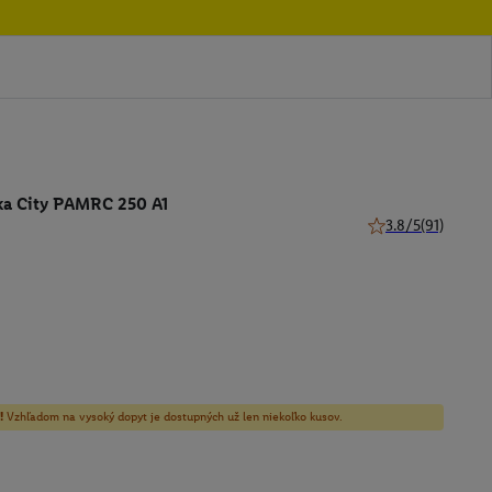
ka City PAMRC 250 A1
3.8/5
(91)
3.8 z 5 hviezdičiek
!
Vzhľadom na vysoký dopyt je dostupných už len niekoľko kusov.