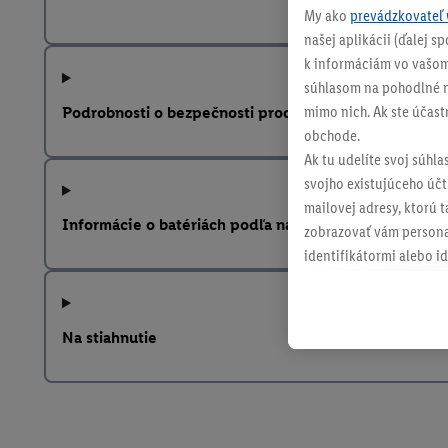
My ako
prevádzkovateľ 
našej aplikácii (ďalej 
k informáciám vo vašom
súhlasom na pohodlné na
mimo nich. Ak ste účast
Podrobnosti o bezpečnosti produktu
obchode.
Ak tu udelíte svoj súhla
svojho existujúceho účtu
mailovej adresy, ktorú 
Informácie o batériách podľa nariadenia EÚ o batériá
zobrazovať vám personal
identifikátormi alebo id
retargetingom, t. j. re
internetovom obchode, a
spoločnosti Lidl ak vám
Na stiahnutie
Lidl, pomocou vašej has
spoločnosť Criteo SA k d
V časti "
Prispôsobiť
" mô
údajov.
Kliknutím na možnosť "