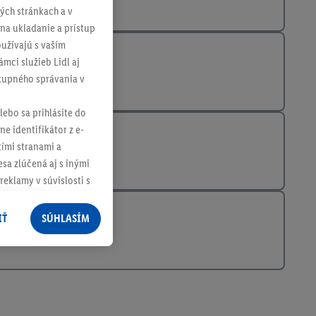
ch stránkach a v
 na ukladanie a prístup
užívajú s vaším
mci služieb Lidl aj
ákupného správania v
lebo sa prihlásite do
ne identifikátor z e-
tími stranami a
sa zlúčená aj s inými
reklamy v súvislosti s
 nákupného košíka v
v rôznych službách
IŤ
SÚHLASÍM
služieb spoločnosti
rov, ktoré má
racúvania osobných
ím na "
Súhlasím
"