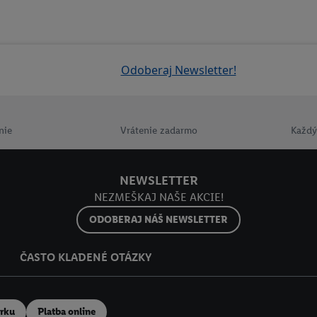
acúvaním na všetky vyššie uvedené účely. Ďalšie informácie vrátane inform
ašom práve kedykoľvek odvolať súhlas s účinnosťou do budúcnosti nájdet
ov
.
Imprint nájdete tu.
Odoberaj Newsletter!
nie
Vrátenie zadarmo
Každý
NEWSLETTER
NEZMEŠKAJ NAŠE AKCIE!
ODOBERAJ NÁŠ NEWSLETTER
ČASTO KLADENÉ OTÁZKY
erku
Platba online