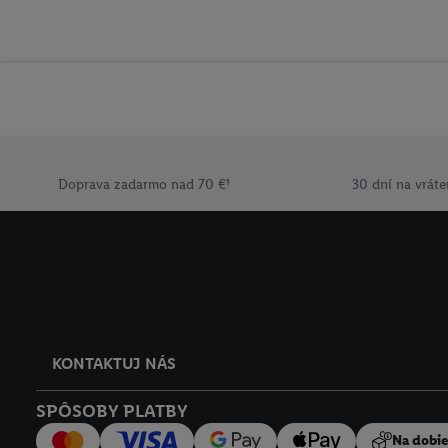
vyjadríte súhlas so spr
uchovávania údajov a V
ochrany osobných údaj
Doprava zadarmo nad 70 €¹
30 dní na vráte
KONTAKTUJ NÁS
SPÔSOBY PLATBY
Na dobi