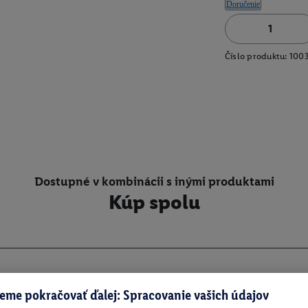
Doručenie
Číslo produktu:
100
Dostupné v kombinácii s inými produktami
Kúp spolu
eme pokračovať ďalej: Spracovanie vašich údajov