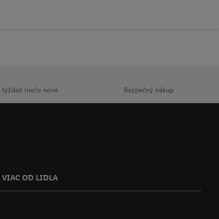
ácií o dobe
e v našich
zásadách
 týždeň niečo nové
Bezpečný nákup
VIAC OD LIDLA