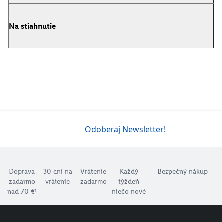
Na stiahnutie
Odoberaj Newsletter!
Doprava
30 dní na
Vrátenie
Každý
Bezpečný nákup
zadarmo
vrátenie
zadarmo
týždeň
nad 70 €¹
niečo nové