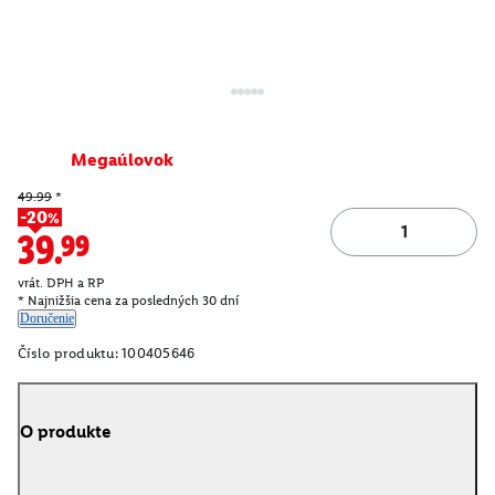
Megaúlovok
49.99
*
-20%
39.99
vrát. DPH a RP
* Najnižšia cena za posledných 30 dní
Doručenie
Číslo produktu:
100405646
O produkte