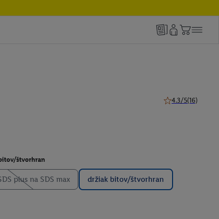
4.3/5
(16)
4.3 z 5 hviezdičiek
bitov/štvorhran
SDS plus na SDS max
držiak bitov/štvorhran