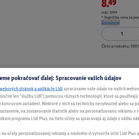
8.49
vrát. DPH
* Najnižšia cena za po
Doručenie
Číslo produktu:
100
eme pokračovať ďalej: Spracovanie vašich údajov
webových stránok a aplikácie Lidl
spracúvame vaše údaje na našich webový
spoločne len "služby Lidl") pomocou rôznych technológií, ktoré sa používajú
 koncovom zariadení. Niektoré z nich sú technicky nevyhnutné alebo sa po
stavenie, na zostavovanie štatistík alebo na personalizovanú reklamu v rá
níkom programu Lidl Plus, na tieto účely sa spracúvajú aj údaje z vášho n
s na účely personalizovanej reklamy a následne si vytvoríte účet Lidl Plus a