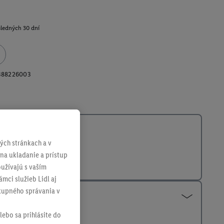
sledných 30 dní
388226003
ch stránkach a v
 na ukladanie a prístup
užívajú s vaším
mci služieb Lidl aj
ákupného správania v
lebo sa prihlásite do