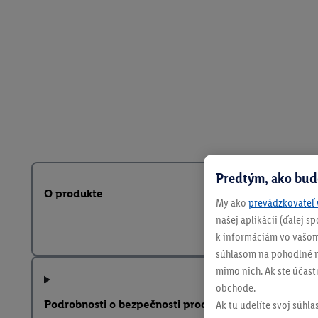
Predtým, ako bud
O produkte
My ako
prevádzkovateľ 
našej aplikácii (ďalej 
k informáciám vo vašom
súhlasom na pohodlné na
mimo nich. Ak ste účast
obchode.
Podrobnosti o bezpečnosti produktu
Ak tu udelíte svoj súhla