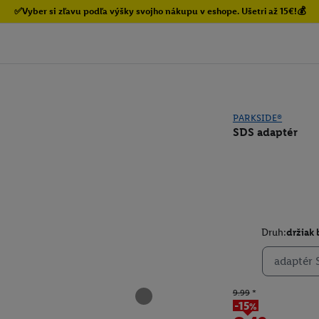
✅Vyber si zľavu podľa výšky svojho nákupu v eshope. Ušetri až 15€!💰
PARKSIDE®
SDS adaptér
Druh:
držiak 
adaptér 
9.99
*
-15%