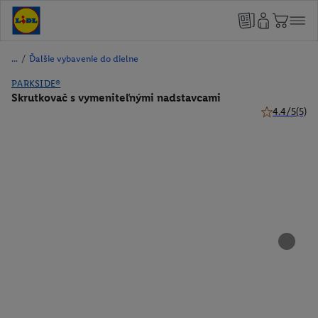
/
Ďalšie vybavenie do dielne
PARKSIDE®
Skrutkovač s vymeniteľnými nadstavcami
4.4/5
(5)
4.4 z 5 hviez