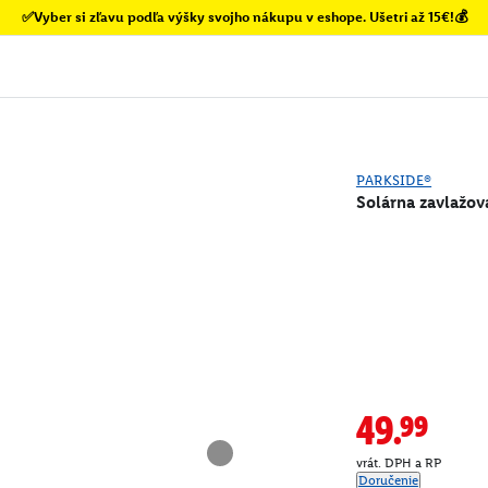
✅Vyber si zľavu podľa výšky svojho nákupu v eshope. Ušetri až 15€!💰
PARKSIDE®
Solárna zavlažov
49.99
vrát. DPH a RP
Doručenie