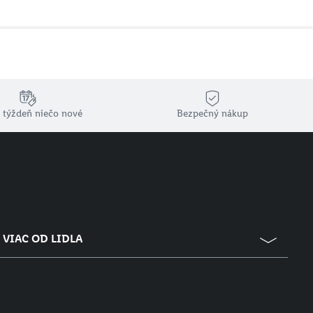
 týždeň niečo nové
Bezpečný nákup
VIAC OD LIDLA