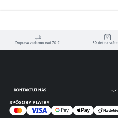
Doprava zadarmo nad 70 €¹
30 dní na vráte
KONTAKTUJ NÁS
SPÔSOBY PLATBY
Na dobi