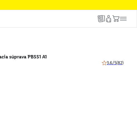
acia súprava PBSS1 A1
3.6/5
(82)
3.6 z 5 hviezdičiek