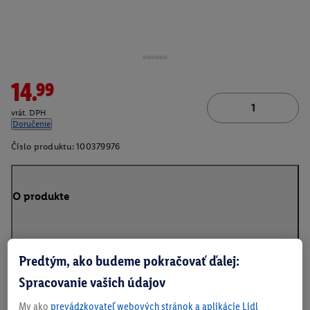
14.99
vrát. DPH
Doručenie
Číslo produktu:
100379976
O produkte
Predtým, ako budeme pokračovať ďalej:
Na stiahnutie
Spracovanie vašich údajov
My ako
prevádzkovateľ webových stránok a aplikácie Lidl