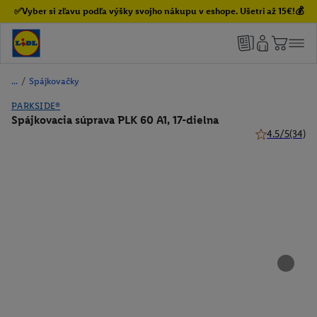
✅Vyber si zľavu podľa výšky svojho nákupu v eshope. Ušetri až 15€!💰
/
Spájkovačky
PARKSIDE®
Spájkovacia súprava PLK 60 A1, 17-dielna
4.5/5
(34)
4.5 z 5 hviezd