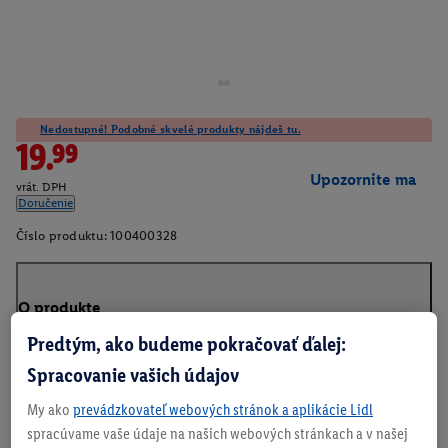
Nedostupné! Podobné skvelé produkty nájdeš tu.
19.99
Upozornite ma
vrát. DPH
Doručenie
Číslo produktu:
100400328
O produkte
Predtým, ako budeme pokračovať ďalej:
Spracovanie vašich údajov
My ako
prevádzkovateľ webových stránok a aplikácie Lidl
spracúvame vaše údaje na našich webových stránkach a v našej