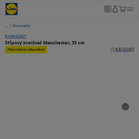
/
Kvetináče
PARKSIDE®
Stĺpový kvetináč Manchester, 35 cm
4.8/5
(241)
Odporúčané zákazníkmi
4.8 z 5 hviezdi