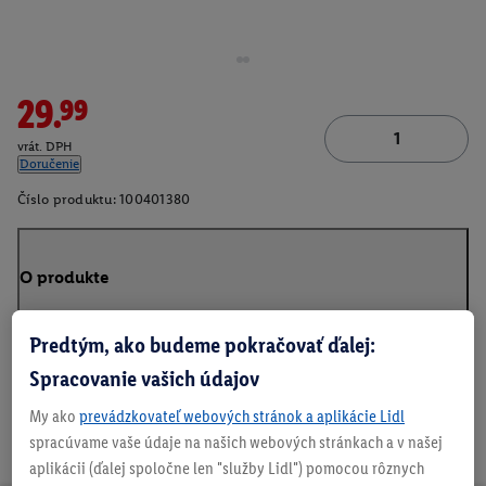
29.99
vrát. DPH
Doručenie
Číslo produktu:
100401380
O produkte
Predtým, ako budeme pokračovať ďalej:
Spracovanie vašich údajov
My ako
prevádzkovateľ webových stránok a aplikácie Lidl
spracúvame vaše údaje na našich webových stránkach a v našej
aplikácii (ďalej spoločne len "služby Lidl") pomocou rôznych