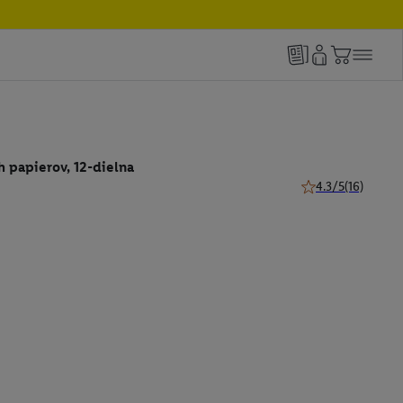
 papierov, 12-dielna
4.3/5
(16)
4.3 z 5 hviezdičiek