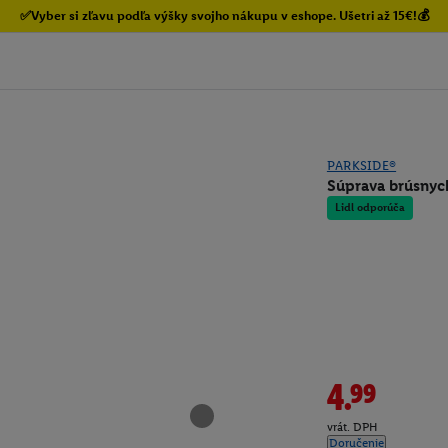
✅Vyber si zľavu podľa výšky svojho nákupu v eshope. Ušetri až 15€!💰
PARKSIDE®
Súprava brúsnych
Lidl odporúča
4.99
vrát. DPH
Doručenie