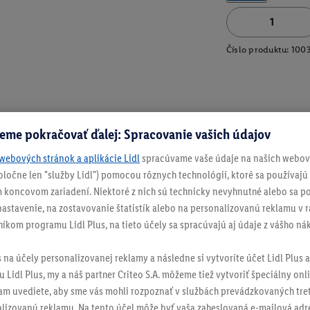
Číslo produktu:
100
eme pokračovať ďalej: Spracovanie vašich údajov
webových stránok a aplikácie Lidl
spracúvame vaše údaje na našich webový
spoločne len "služby Lidl") pomocou rôznych technológií, ktoré sa používajú
 koncovom zariadení. Niektoré z nich sú technicky nevyhnutné alebo sa po
stavenie, na zostavovanie štatistík alebo na personalizovanú reklamu v rá
níkom programu Lidl Plus, na tieto účely sa spracúvajú aj údaje z vášho n
s na účely personalizovanej reklamy a následne si vytvoríte účet Lidl Plus a
 Lidl Plus, my a náš partner Criteo S.A. môžeme tiež vytvoriť špeciálny onli
tam uvediete, aby sme vás mohli rozpoznať v službách prevádzkovaných tre
izovanú reklamu. Na tento účel môže byť vaša zaheslovaná e-mailová adre