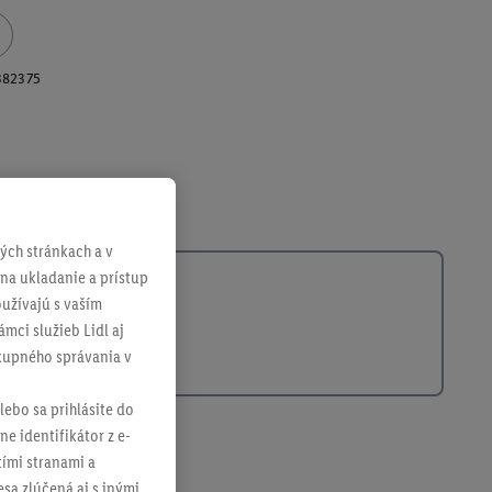
382375
ch stránkach a v
 na ukladanie a prístup
užívajú s vaším
mci služieb Lidl aj
ákupného správania v
lebo sa prihlásite do
ne identifikátor z e-
tími stranami a
sa zlúčená aj s inými