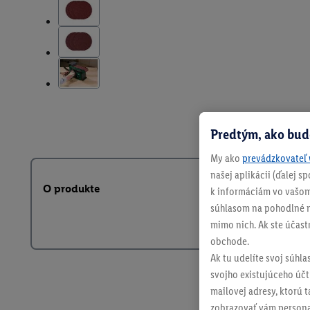
Predtým, ako bud
My ako
prevádzkovateľ 
našej aplikácii (ďalej 
O produkte
k informáciám vo vašom
súhlasom na pohodlné na
mimo nich. Ak ste účast
obchode.
Ak tu udelíte svoj súhla
svojho existujúceho účtu
mailovej adresy, ktorú 
zobrazovať vám personal