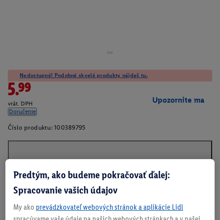
Nedostupné! Podobné skvelé produkty nájdeš tu.
5.99
Upozornite ma
vrát. DPH
Doručenie
Číslo produktu:
100389795
O produkte
Predtým, ako budeme pokračovať ďalej:
Spracovanie vašich údajov
My ako
prevádzkovateľ webových stránok a aplikácie Lidl
spracúvame vaše údaje na našich webových stránkach a v našej