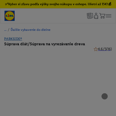
✅Vyber si zľavu podľa výšky svojho nákupu v eshope. Ušetri až 15€!💰
/
Ďalšie vybavenie do dielne
PARKSIDE®
Súprava dlát/Súprava na vyrezávanie dreva
4.6/5
(16)
4.6 z 5 hviezd