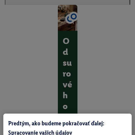
O
d
su
ro
vé
h
o
dr
Predtým, ako budeme pokračovať ďalej:
ev
Spracovanie vašich údajov