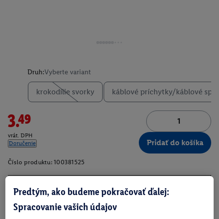
Druh:
Vyberte variant
krokodílie svorky
káblové príchytky/káblové spo
3.49
vrát. DPH
Pridať do košíka
Doručenie
Číslo produktu:
100381525
Predtým, ako budeme pokračovať ďalej:
O produkte
Spracovanie vašich údajov