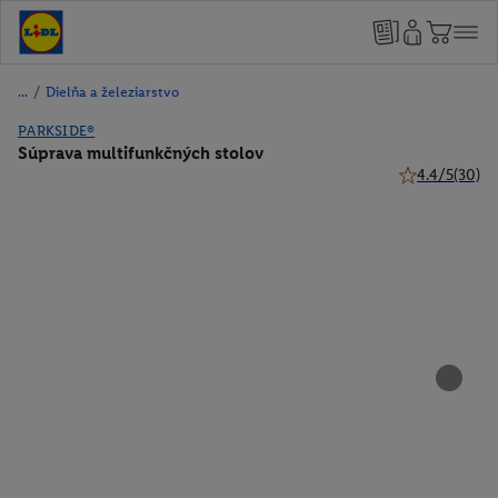
/
Dielňa a železiarstvo
PARKSIDE®
Súprava multifunkčných stolov
4.4/5
(30)
4.4 z 5 hviezdi