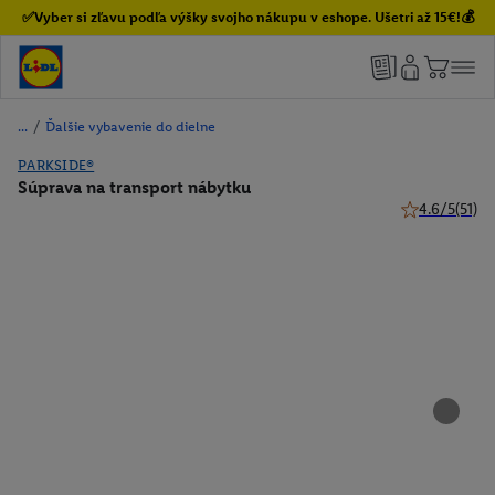
✅Vyber si zľavu podľa výšky svojho nákupu v eshope. Ušetri až 15€!💰
/
Ďalšie vybavenie do dielne
PARKSIDE®
Súprava na transport nábytku
4.6/5
(51)
4.6 z 5 hviezd