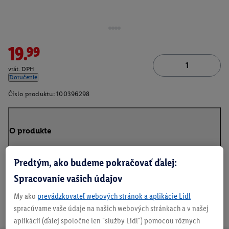
19.99
vrát. DPH
Doručenie
Číslo produktu:
100396298
O produkte
Predtým, ako budeme pokračovať ďalej:
Spracovanie vašich údajov
My ako
prevádzkovateľ webových stránok a aplikácie Lidl
spracúvame vaše údaje na našich webových stránkach a v našej
aplikácii (ďalej spoločne len "služby Lidl") pomocou rôznych