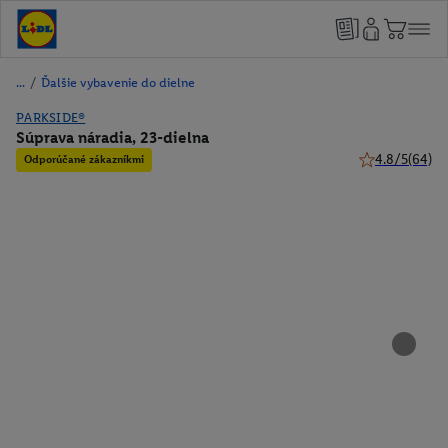
/
Ďalšie vybavenie do dielne
PARKSIDE®
Súprava náradia, 23-dielna
4.8/5
(64)
Odporúčané zákazníkmi
4.8 z 5 hviezdi