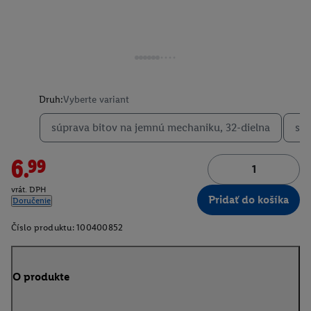
Druh:
Vyberte variant
súprava bitov na jemnú mechaniku, 32-dielna
súp
6.99
vrát. DPH
Pridať do košíka
Doručenie
Číslo produktu:
100400852
O produkte