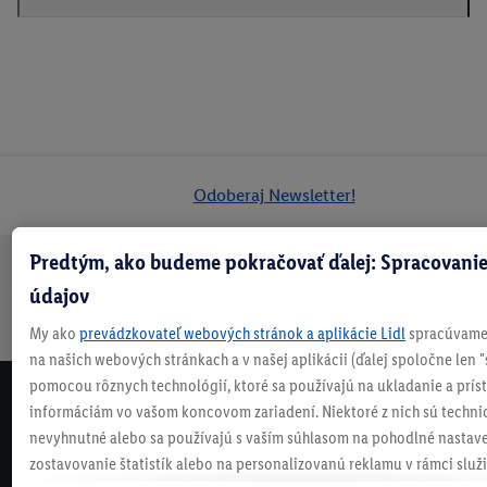
Odoberaj Newsletter!
Predtým, ako budeme pokračovať ďalej: Spracovanie
Doprava
30 dní na
Vrátenie
Každý
Bezpečný nákup
údajov
zadarmo
vrátenie
zadarmo
týždeň
My ako
prevádzkovateľ webových stránok a aplikácie Lidl
spracúvame 
nad 70 €¹
niečo nové
na našich webových stránkach a v našej aplikácii (ďalej spoločne len "
pomocou rôznych technológií, ktoré sa používajú na ukladanie a prís
NEWSLETTER
informáciám vo vašom koncovom zariadení. Niektoré z nich sú techni
NEZMEŠKAJ NAŠE AKCIE!
nevyhnutné alebo sa používajú s vaším súhlasom na pohodlné nastave
zostavovanie štatistík alebo na personalizovanú reklamu v rámci služi
ODOBERAJ NÁŠ NEWSLETTER