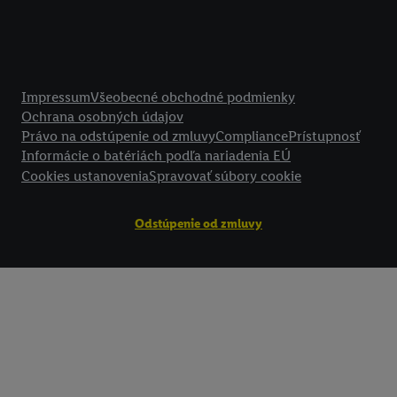
technológií. Kliknutím na "
Súhlasím
" vyjadríte súhlas so spracúvaním
vyššie uvedené účely. Ďalšie informácie vrátane informácií o dobe u
údajov a Vašom práve kedykoľvek odvolať súhlas s účinnosťou do bu
nájdete v našich
zásadách ochrany osobných údajov
.
Imprint nájdete 
Právne informácie
Impressum
Všeobecné obchodné podmienky
Ochrana osobných údajov
Právo na odstúpenie od zmluvy
Compliance
Prístupnosť
Informácie o batériách podľa nariadenia EÚ
Cookies ustanovenia
Spravovať súbory cookie
Odstúpenie od zmluvy