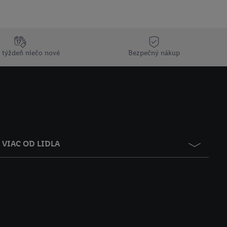
 týždeň niečo nové
Bezpečný nákup
VIAC OD LIDLA