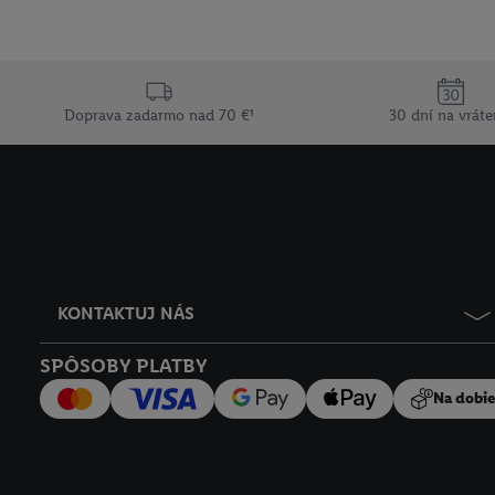
Doprava zadarmo nad 70 €¹
30 dní na vráte
KONTAKTUJ NÁS
SPÔSOBY PLATBY
Na dobi