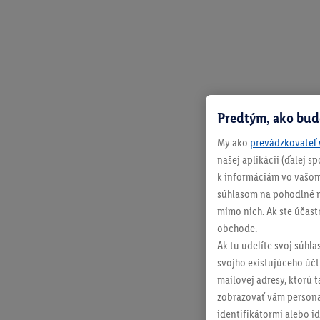
Predtým, ako bud
My ako
prevádzkovateľ 
našej aplikácii (ďalej 
k informáciám vo vašom
súhlasom na pohodlné na
mimo nich. Ak ste účast
obchode.
Ak tu udelíte svoj súhla
svojho existujúceho účtu
mailovej adresy, ktorú 
zobrazovať vám personal
identifikátormi alebo id