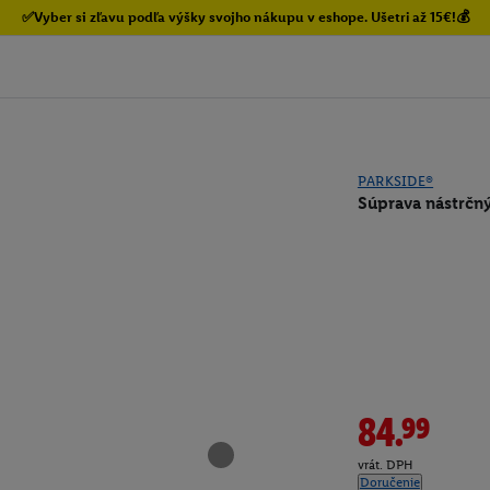
✅Vyber si zľavu podľa výšky svojho nákupu v eshope. Ušetri až 15€!💰
PARKSIDE®
Súprava nástrčný
84.99
vrát. DPH
Doručenie