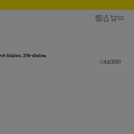
ch kľúčov, 216-dielna
4.5/5
(70)
4.5 z 5 hviezdičiek