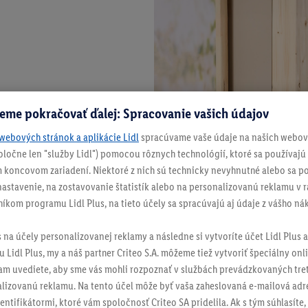
eme pokračovať ďalej: Spracovanie vašich údajov
webových stránok a aplikácie Lidl
spracúvame vaše údaje na našich webový
spoločne len "služby Lidl") pomocou rôznych technológií, ktoré sa používajú
 koncovom zariadení. Niektoré z nich sú technicky nevyhnutné alebo sa po
stavenie, na zostavovanie štatistík alebo na personalizovanú reklamu v rá
níkom programu Lidl Plus, na tieto účely sa spracúvajú aj údaje z vášho n
s na účely personalizovanej reklamy a následne si vytvoríte účet Lidl Plus a
 Lidl Plus, my a náš partner Criteo S.A. môžeme tiež vytvoriť špeciálny onli
tam uvediete, aby sme vás mohli rozpoznať v službách prevádzkovaných tre
izovanú reklamu. Na tento účel môže byť vaša zaheslovaná e-mailová adre
entifikátormi, ktoré vám spoločnosť Criteo SA pridelila. Ak s tým súhlasíte, 