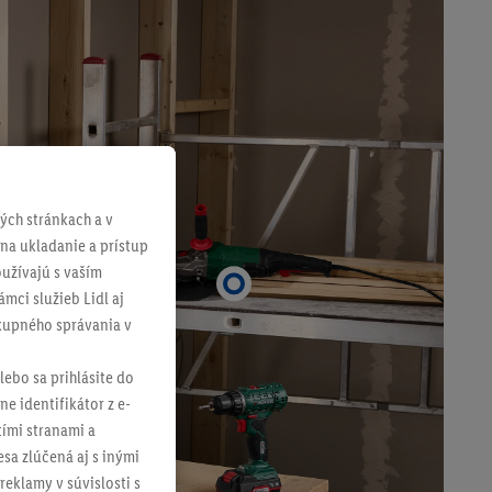
ch stránkach a v
 na ukladanie a prístup
užívajú s vaším
mci služieb Lidl aj
ákupného správania v
lebo sa prihlásite do
ne identifikátor z e-
tími stranami a
sa zlúčená aj s inými
reklamy v súvislosti s