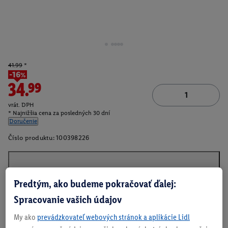
41.99
*
-16%
34.99
vrát. DPH
* Najnižšia cena za posledných 30 dní
Doručenie
Číslo produktu:
100398226
O produkte
Predtým, ako budeme pokračovať ďalej:
Spracovanie vašich údajov
My ako
prevádzkovateľ webových stránok a aplikácie Lidl