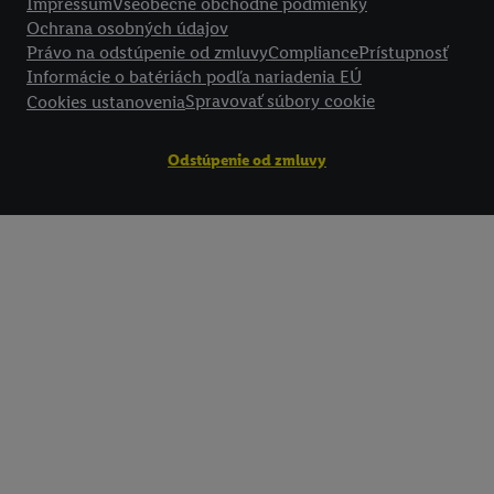
Impressum
Všeobecné obchodné podmienky
nájdete v našich
zásadách ochrany osobných údajov
.
Imprint nájdete 
Ochrana osobných údajov
Právo na odstúpenie od zmluvy
Compliance
Prístupnosť
Informácie o batériách podľa nariadenia EÚ
Spravovať súbory cookie
Cookies ustanovenia
Odstúpenie od zmluvy