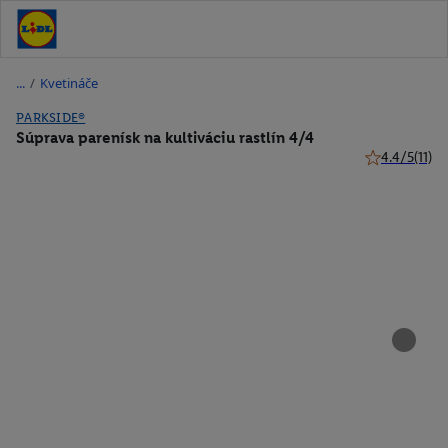
/
Kvetináče
PARKSIDE®
Súprava parenísk na kultiváciu rastlín 4/4
4.4/5
(11)
4.4 z 5 hviezd