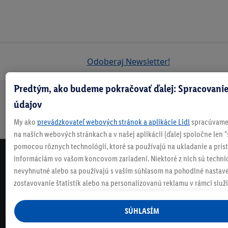
Odoberaj Newsletter!
Predtým, ako budeme pokračovať ďalej: Spracovanie
údajov
Doprava
30 dní na
Vrátenie
Každý
Bezpečný nákup
zadarmo
vrátenie
zadarmo
týždeň
My ako
prevádzkovateľ webových stránok a aplikácie Lidl
spracúvame 
nad 70 €¹
niečo nové
na našich webových stránkach a v našej aplikácii (ďalej spoločne len "
pomocou rôznych technológií, ktoré sa používajú na ukladanie a prís
informáciám vo vašom koncovom zariadení. Niektoré z nich sú techni
NEWSLETTER
nevyhnutné alebo sa používajú s vaším súhlasom na pohodlné nastave
NEZMEŠKAJ NAŠE AKCIE!
zostavovanie štatistík alebo na personalizovanú reklamu v rámci služi
ODOBERAJ NÁŠ NEWSLETTER
mimo nich. Ak ste účastníkom programu Lidl Plus, na tieto účely sa sp
údaje z vášho nákupného správania v obchode.
SÚHLASÍM
KONTAKTUJ NÁS
Ak tu udelíte svoj súhlas na účely personalizovanej reklamy a následne