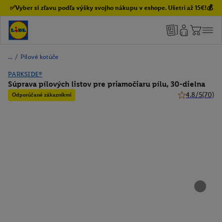
✅Vyber si zľavu podľa výšky svojho nákupu v eshope. Ušetri až 15€!💰
/
Pílové kotúče
PARKSIDE®
Súprava pílových listov pre priamočiaru pílu, 30-dielna
4.8/5
(70)
Odporúčané zákazníkmi
4.8 z 5 hviezdi