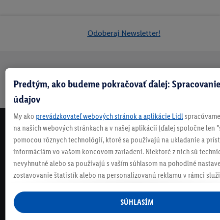
Odoberaj Newsletter!
Doprava
30 dní na
Vrátenie
Každý
Bezpečný nákup
Predtým, ako budeme pokračovať ďalej: Spracovanie
zadarmo
vrátenie
zadarmo
týždeň
nad 70 €¹
niečo nové
údajov
My ako
prevádzkovateľ webových stránok a aplikácie Lidl
spracúvame 
na našich webových stránkach a v našej aplikácii (ďalej spoločne len "
NEWSLETTER
pomocou rôznych technológií, ktoré sa používajú na ukladanie a prís
NEZMEŠKAJ NAŠE AKCIE!
informáciám vo vašom koncovom zariadení. Niektoré z nich sú techni
ODOBERAJ NÁŠ NEWSLETTER
nevyhnutné alebo sa používajú s vaším súhlasom na pohodlné nastave
zostavovanie štatistík alebo na personalizovanú reklamu v rámci služi
KONTAKTUJ NÁS
mimo nich. Ak ste účastníkom programu Lidl Plus, na tieto účely sa sp
údaje z vášho nákupného správania v obchode.
SÚHLASÍM
Ak tu udelíte svoj súhlas na účely personalizovanej reklamy a následne
ČASTO KLADENÉ OTÁZKY