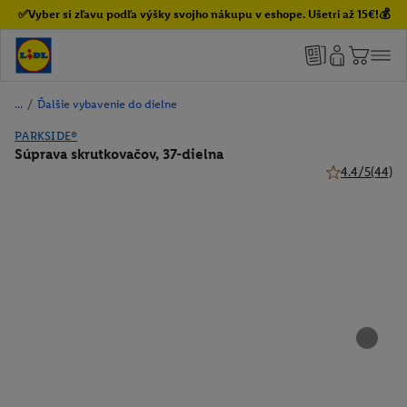
✅Vyber si zľavu podľa výšky svojho nákupu v eshope. Ušetri až 15€!💰
/
Ďalšie vybavenie do dielne
PARKSIDE®
Súprava skrutkovačov, 37-dielna
4.4/5
(44)
4.4 z 5 hviezdi