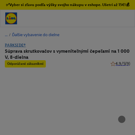
✅Vyber si zľavu podľa výšky svojho nákupu v eshope. Ušetri až 15€!💰
/
Ďalšie vybavenie do dielne
PARKSIDE®
Súprava skrutkovačov s vymeniteľnými čepeľami na 1 000
V, 8-dielna
4.9/5
(9)
Odporúčané zákazníkmi
4.9 z 5 hviez