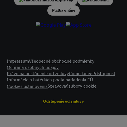
Na dobierku
V časti "
Prispôsobiť
" môžete povoliť jednotlivé účely a nájsť ďalšie in
podmienkach spracúvania osobných údajov.
Platba online
Kliknutím na možnosť "
Odmietnuť
" môžete povoliť iba používanie po
technológií. Kliknutím na "
Súhlasím
" vyjadríte súhlas so spracúvaním
vyššie uvedené účely. Ďalšie informácie vrátane informácií o dobe u
údajov a Vašom práve kedykoľvek odvolať súhlas s účinnosťou do bu
nájdete v našich
zásadách ochrany osobných údajov
.
Imprint nájdete 
Právne informácie
Impressum
Všeobecné obchodné podmienky
Ochrana osobných údajov
Právo na odstúpenie od zmluvy
Compliance
Prístupnosť
Informácie o batériách podľa nariadenia EÚ
Spravovať súbory cookie
Cookies ustanovenia
Odstúpenie od zmluvy