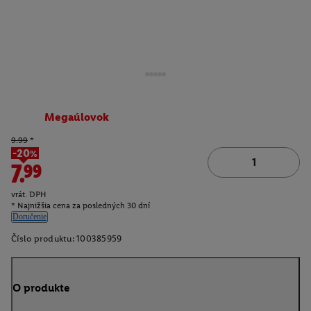
Megaúlovok
9.99
*
-20%
7.99
vrát. DPH
* Najnižšia cena za posledných 30 dní
Doručenie
Číslo produktu:
100385959
O produkte