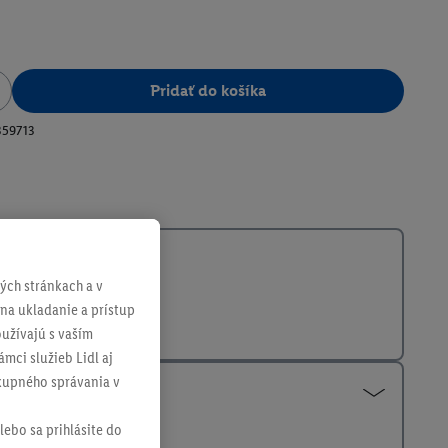
Pridať do košíka
359713
ch stránkach a v
 na ukladanie a prístup
užívajú s vaším
mci služieb Lidl aj
ákupného správania v
lebo sa prihlásite do