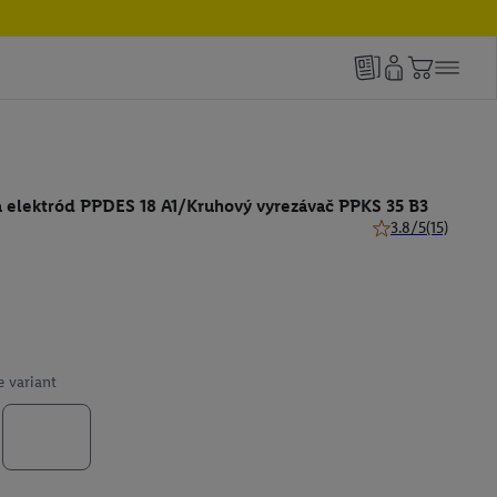
a elektród PPDES 18 A1/Kruhový vyrezávač PPKS 35 B3
3.8/5
(15)
3.8 z 5 hviezdičiek
e variant