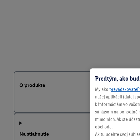
Predtým, ako bud
O produkte
My ako
prevádzkovateľ 
našej aplikácii (ďalej 
k informáciám vo vašom
súhlasom na pohodlné na
mimo nich. Ak ste účast
obchode.
Na stiahnutie
Ak tu udelíte svoj súhla