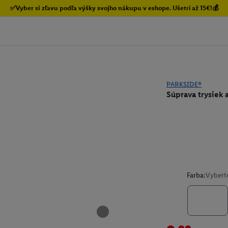
✅Vyber si zľavu podľa výšky svojho nákupu v eshope. Ušetri až 15€!💰
PARKSIDE®
Súprava trysiek 
Farba:
Vybert