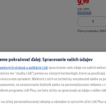
9.99
vrát. DPH
Doručenie
Číslo produktu:
100
eme pokračovať ďalej: Spracovanie vašich údajov
webových stránok a aplikácie Lidl
spracúvame vaše údaje na našich webový
spoločne len "služby Lidl") pomocou rôznych technológií, ktoré sa používajú
 koncovom zariadení. Niektoré z nich sú technicky nevyhnutné alebo sa po
stavenie, na zostavovanie štatistík alebo na personalizovanú reklamu v rá
níkom programu Lidl Plus, na tieto účely sa spracúvajú aj údaje z vášho n
s na účely personalizovanej reklamy a následne si vytvoríte účet Lidl Plus a