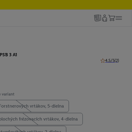
PSB 3 A1
4.5/5
(2)
4.5 z 5 hviezdičie
 variant
Forstnerových vrtákov, 5-dielna
plochých frézovacích vrtákov, 4-dielna
stupňovitých vrtákov, 2-dielna