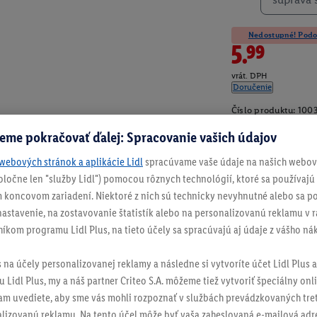
Nedostupné! Podob
5.99
vrát. DPH
Doručenie
Číslo produktu:
100
eme pokračovať ďalej: Spracovanie vašich údajov
webových stránok a aplikácie Lidl
spracúvame vaše údaje na našich webový
spoločne len "služby Lidl") pomocou rôznych technológií, ktoré sa používajú
 koncovom zariadení. Niektoré z nich sú technicky nevyhnutné alebo sa po
stavenie, na zostavovanie štatistík alebo na personalizovanú reklamu v rá
níkom programu Lidl Plus, na tieto účely sa spracúvajú aj údaje z vášho n
s na účely personalizovanej reklamy a následne si vytvoríte účet Lidl Plus a
 Lidl Plus, my a náš partner Criteo S.A. môžeme tiež vytvoriť špeciálny onli
tam uvediete, aby sme vás mohli rozpoznať v službách prevádzkovaných tre
izovanú reklamu. Na tento účel môže byť vaša zaheslovaná e-mailová adre