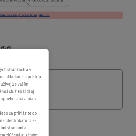
né skvelé produkty nájdeš tu.
391596
ch stránkach a v
 na ukladanie a prístup
užívajú s vaším
mci služieb Lidl aj
ákupného správania v
lebo sa prihlásite do
ne identifikátor z e-
tími stranami a
sa zlúčená aj s inými