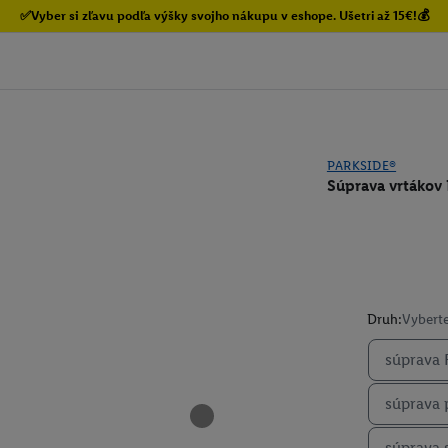
✅Vyber si zľavu podľa výšky svojho nákupu v eshope. Ušetri až 15€!💰
PARKSIDE®
Súprava vrtákov 
Druh:
Vyberte
súprava 
súprava 
súprava 