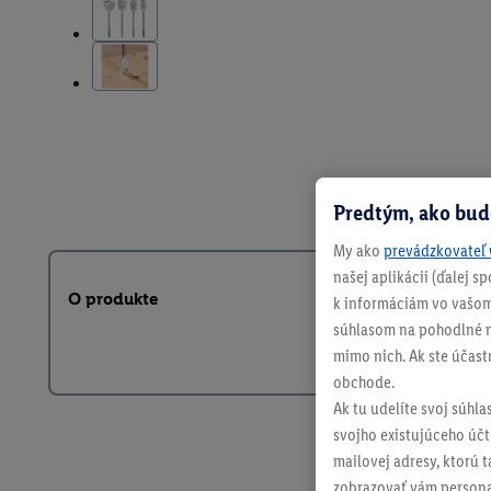
Predtým, ako bud
My ako
prevádzkovateľ 
našej aplikácii (ďalej 
O produkte
k informáciám vo vašom
súhlasom na pohodlné na
mimo nich. Ak ste účast
obchode.
Ak tu udelíte svoj súhla
svojho existujúceho účtu
mailovej adresy, ktorú 
zobrazovať vám personal