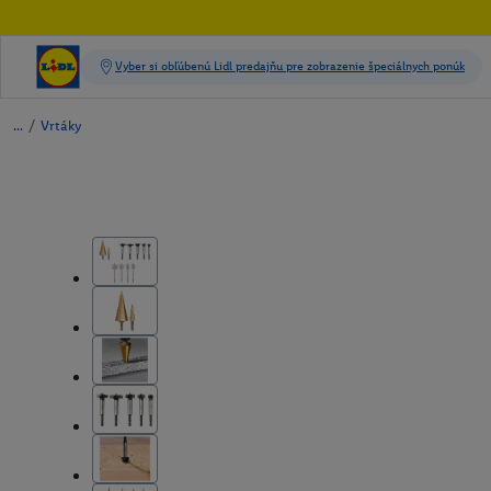
/
Vrtáky