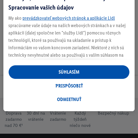
Spracovanie vašich údajov
My ako
prevádzkovateľ webových stránok a aplikácie Lidl
Na stiahnutie
spracúvame vaše údaje na našich webových stránkach a v našej
aplikácii (ďalej spoločne len "služby Lidl") pomocou rôznych
technológií, ktoré sa používajú na ukladanie a prístup k
informáciám vo vašom koncovom zariadení. Niektoré z nich sú
technicky nevyhnutné alebo sa používajú s vaším súhlasom na
pohodlné nastavenie, na zostavovanie štatistík alebo na
personalizovanú reklamu v rámci služieb Lidl aj mimo nich. Ak
SÚHLASÍM
ste účastníkom programu Lidl Plus, na tieto účely sa spracúvajú
aj údaje z vášho nákupného správania v obchode.
PRISPÔSOBIŤ
Odoberaj Newsletter!
Ak tu udelíte svoj súhlas na účely personalizovanej reklamy a
následne si vytvoríte účet Lidl Plus alebo sa prihlásite do svojho
ODMIETNUŤ
existujúceho účtu Lidl Plus, my a náš partner Criteo S.A. môžeme
Doprava
30 dní na
Vrátenie
Každý
Bezpečný nákup
tiež vytvoriť špeciálny online identifikátor z e-mailovej adresy,
zadarmo
vrátenie
zadarmo
týždeň
ktorú tam uvediete, aby sme vás mohli rozpoznať v službách
nad 70 €¹
niečo nové
prevádzkovaných tretími stranami a zobrazovať vám
personalizovanú reklamu. Na tento účel môže byť vaša