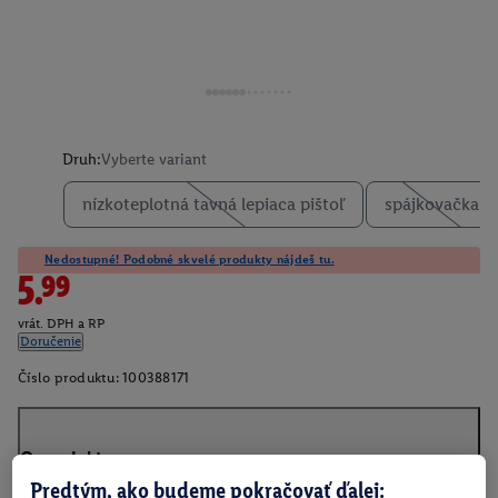
Druh:
Vyberte variant
nízkoteplotná tavná lepiaca pištoľ
spájkovačka
Nedostupné! Podobné skvelé produkty nájdeš tu.
5.99
vrát. DPH a RP
Doručenie
Číslo produktu:
100388171
O produkte
Predtým, ako budeme pokračovať ďalej: