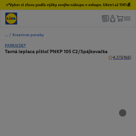
✅Vyber si zľavu podľa výšky svojho nákupu v eshope. Ušetri až 15€!💰
/
Kreatívne potreby
PARKSIDE®
Tavná lepiaca pištoľ PNKP 105 C2/Spájkovačka
4.7/5
(166)
4.7 z 5 hviezdi