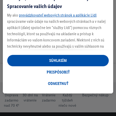
Spracovanie vašich údajov
My ako
prevádzkovateľ webových stránok a aplikácie Lidl
Podrobnosti o bezpečnosti produktu
spracúvame vaše údaje na našich webových stránkach a v našej
aplikácii (ďalej spoločne len "služby Lidl") pomocou rôznych
technológií, ktoré sa používajú na ukladanie a prístup k
informáciám vo vašom koncovom zariadení. Niektoré z nich sú
technicky nevyhnutné alebo sa používajú s vaším súhlasom na
pohodlné nastavenie, na zostavovanie štatistík alebo na
personalizovanú reklamu v rámci služieb Lidl aj mimo nich. Ak
SÚHLASÍM
ste účastníkom programu Lidl Plus, na tieto účely sa spracúvajú
aj údaje z vášho nákupného správania v obchode.
PRISPÔSOBIŤ
Odoberaj Newsletter!
Ak tu udelíte svoj súhlas na účely personalizovanej reklamy a
následne si vytvoríte účet Lidl Plus alebo sa prihlásite do svojho
ODMIETNUŤ
existujúceho účtu Lidl Plus, my a náš partner Criteo S.A. môžeme
Doprava
30 dní na
Vrátenie
Každý
Bezpečný nákup
tiež vytvoriť špeciálny online identifikátor z e-mailovej adresy,
zadarmo
vrátenie
zadarmo
týždeň
ktorú tam uvediete, aby sme vás mohli rozpoznať v službách
nad 70 €¹
niečo nové
prevádzkovaných tretími stranami a zobrazovať vám
personalizovanú reklamu. Na tento účel môže byť vaša