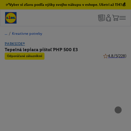
✅Vyber si zľavu podľa výšky svojho nákupu v eshope. Ušetri až 15€!💰
/
Kreatívne potreby
PARKSIDE®
Tepelná lepiaca pištoľ PHP 500 E3
4.8/5
(228)
Odporúčané zákazníkmi
4.8 z 5 hviezdič