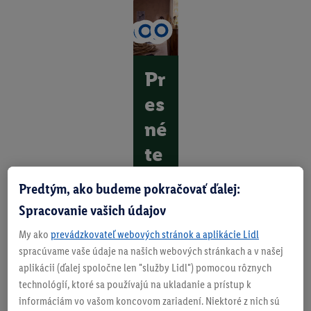
Pr
es
né
te
pl
Predtým, ako budeme pokračovať ďalej:
o
Spracovanie vašich údajov
pr
My ako
prevádzkovateľ webových stránok a aplikácie Lidl
e
spracúvame vaše údaje na našich webových stránkach a v našej
aplikácii (ďalej spoločne len "služby Lidl") pomocou rôznych
vá
technológií, ktoré sa používajú na ukladanie a prístup k
š
informáciám vo vašom koncovom zariadení. Niektoré z nich sú