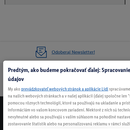
Odoberaj Newsletter!
Predtým, ako budeme pokračovať ďalej: Spracovanie
Doprava
30 dní na
Vrátenie
Každý
Bezpečný nákup
údajov
zadarmo
vrátenie
zadarmo
týždeň
My ako
prevádzkovateľ webových stránok a aplikácie Lidl
spracúvame 
nad 70 €¹
niečo nové
na našich webových stránkach a v našej aplikácii (ďalej spoločne len "
pomocou rôznych technológií, ktoré sa používajú na ukladanie a prís
NEWSLETTER
informáciám vo vašom koncovom zariadení. Niektoré z nich sú techni
NEZMEŠKAJ NAŠE AKCIE!
nevyhnutné alebo sa používajú s vaším súhlasom na pohodlné nastave
zostavovanie štatistík alebo na personalizovanú reklamu v rámci služi
ODOBERAJ NÁŠ NEWSLETTER