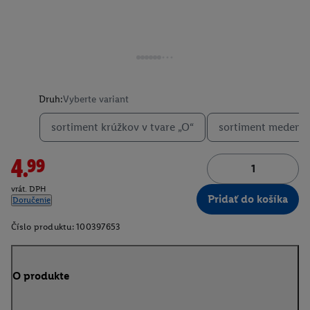
Druh:
Vyberte variant
sortiment krúžkov v tvare „O“
sortiment medenýc
4.99
vrát. DPH
Pridať do košíka
Doručenie
Číslo produktu:
100397653
O produkte