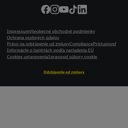
technológií. Kliknutím na "
Súhlasím
" vyjadríte súhlas so spracúvaním
vyššie uvedené účely. Ďalšie informácie vrátane informácií o dobe u
údajov a Vašom práve kedykoľvek odvolať súhlas s účinnosťou do bu
nájdete v našich
zásadách ochrany osobných údajov
.
Imprint nájdete 
Právne informácie
Impressum
Všeobecné obchodné podmienky
Ochrana osobných údajov
Právo na odstúpenie od zmluvy
Compliance
Prístupnosť
Informácie o batériách podľa nariadenia EÚ
Cookies ustanovenia
Spravovať súbory cookie
Odstúpenie od zmluvy