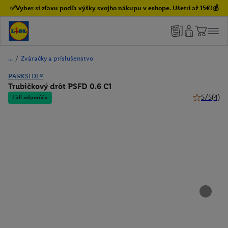
✅Vyber si zľavu podľa výšky svojho nákupu v eshope. Ušetri až 15€!💰
/
Zváračky a príslušenstvo
PARKSIDE®
Trubičkový drôt PSFD 0.6 C1
5/5
(4)
Lidl odporúča
5 z 5 hviez