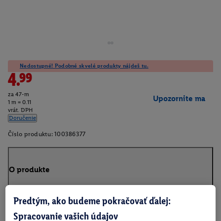
Nedostupné! Podobné skvelé produkty nájdeš tu.
4.99
za 47-m
Upozornite ma
1 m = 0.11
vrát. DPH
Doručenie
Číslo produktu:
100386377
O produkte
Predtým, ako budeme pokračovať ďalej:
Spracovanie vašich údajov