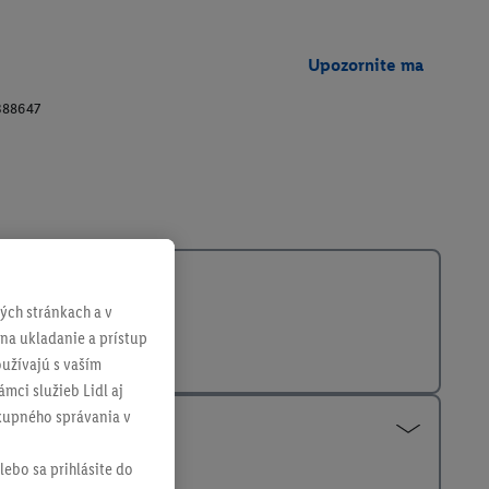
Upozornite ma
388647
ch stránkach a v
 na ukladanie a prístup
užívajú s vaším
mci služieb Lidl aj
ákupného správania v
lebo sa prihlásite do