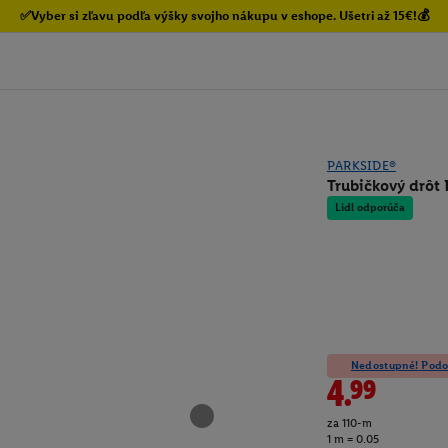
✅Vyber si zľavu podľa výšky svojho nákupu v eshope. Ušetri až 15€!💰
PARKSIDE®
Trubičkový drôt 
Lidl odporúča
Nedostupné! Podob
4.99
za 110-m
1 m = 0.05