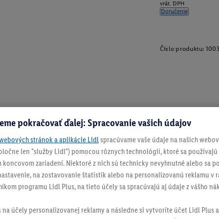
vrát. DPH
Doručenie
Číslo produktu:
100
eme pokračovať ďalej: Spracovanie vašich údajov
webových stránok a aplikácie Lidl
spracúvame vaše údaje na našich webový
spoločne len "služby Lidl") pomocou rôznych technológií, ktoré sa používajú
 koncovom zariadení. Niektoré z nich sú technicky nevyhnutné alebo sa po
stavenie, na zostavovanie štatistík alebo na personalizovanú reklamu v rá
níkom programu Lidl Plus, na tieto účely sa spracúvajú aj údaje z vášho n
s na účely personalizovanej reklamy a následne si vytvoríte účet Lidl Plus a