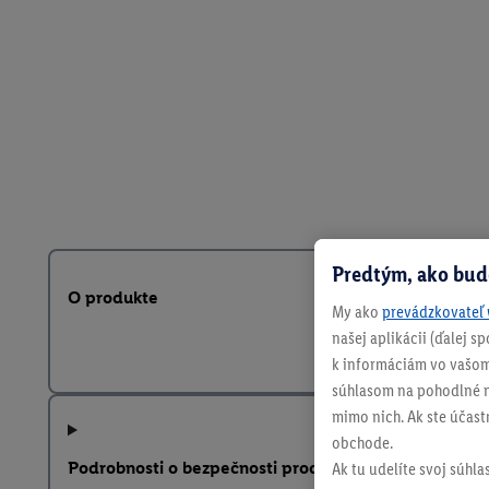
Predtým, ako bud
O produkte
My ako
prevádzkovateľ 
našej aplikácii (ďalej 
k informáciám vo vašom
súhlasom na pohodlné na
mimo nich. Ak ste účast
obchode.
Podrobnosti o bezpečnosti produktu
Ak tu udelíte svoj súhla