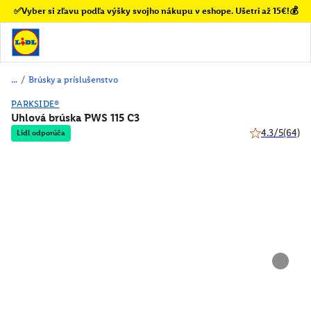
✅Vyber si zľavu podľa výšky svojho nákupu v eshope. Ušetri až 15€!💰
/
Brúsky a príslušenstvo
PARKSIDE®
Uhlová brúska PWS 115 C3
4.3/5
(64)
Lidl odporúča
4.3 z 5 hviezd