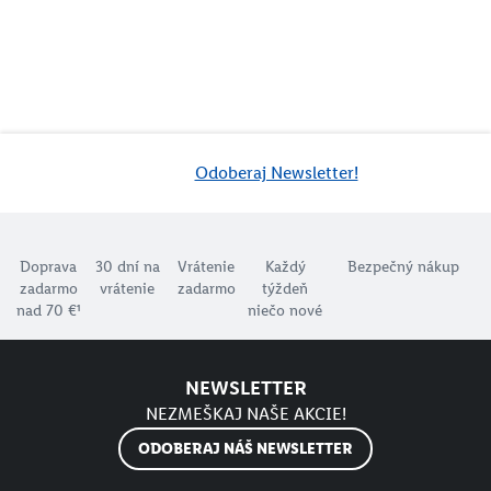
Odoberaj Newsletter!
Doprava
30 dní na
Vrátenie
Každý
Bezpečný nákup
zadarmo
vrátenie
zadarmo
týždeň
nad 70 €¹
niečo nové
NEWSLETTER
NEZMEŠKAJ NAŠE AKCIE!
ODOBERAJ NÁŠ NEWSLETTER