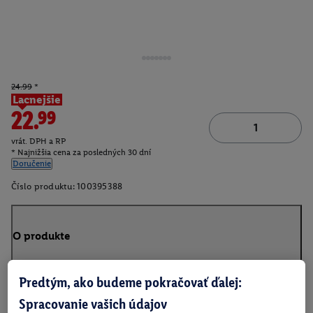
24.99
*
Lacnejšie
22.99
vrát. DPH a RP
* Najnižšia cena za posledných 30 dní
Doručenie
Číslo produktu:
100395388
O produkte
Predtým, ako budeme pokračovať ďalej:
Spracovanie vašich údajov
Na stiahnutie