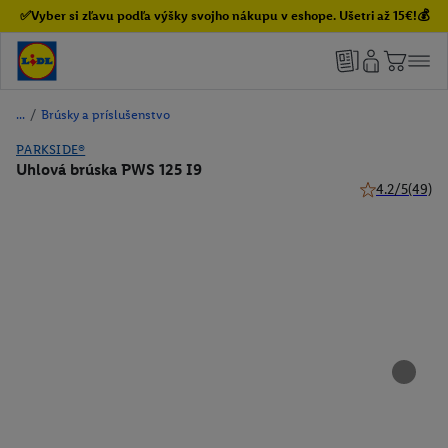
✅Vyber si zľavu podľa výšky svojho nákupu v eshope. Ušetri až 15€!💰
/
Brúsky a príslušenstvo
PARKSIDE®
Uhlová brúska PWS 125 I9
4.2/5
(49)
4.2 z 5 hviezd