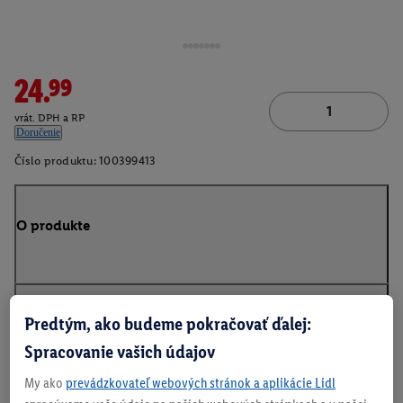
24.99
vrát. DPH a RP
Doručenie
Číslo produktu:
100399413
O produkte
Predtým, ako budeme pokračovať ďalej:
Na stiahnutie
Spracovanie vašich údajov
My ako
prevádzkovateľ webových stránok a aplikácie Lidl