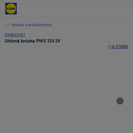
/
Brúsky a príslušenstvo
PARKSIDE®
Uhlová brúska PWS 125 I9
4.7/5
(88)
4.7 z 5 hviezd