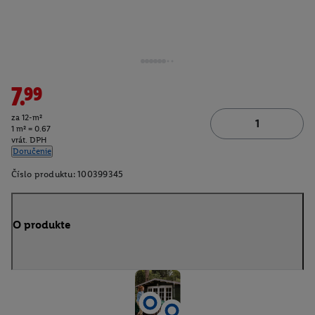
7.99
za 12-m²
1 m² = 0.67
vrát. DPH
Doručenie
Číslo produktu:
100399345
O produkte