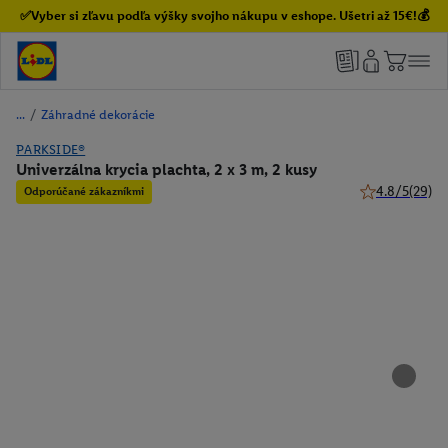
✅Vyber si zľavu podľa výšky svojho nákupu v eshope. Ušetri až 15€!💰
/
Záhradné dekorácie
PARKSIDE®
Univerzálna krycia plachta, 2 x 3 m, 2 kusy
4.8/5
(29)
Odporúčané zákazníkmi
4.8 z 5 hviezd