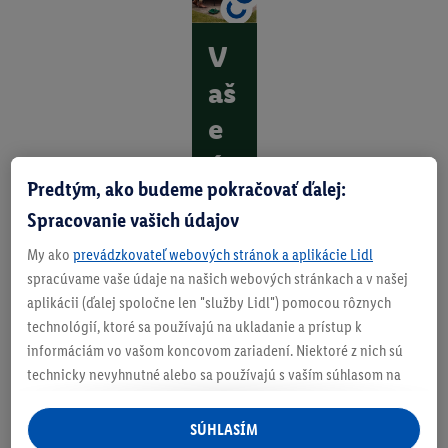
V
aš
e
út
Predtým, ako budeme pokračovať ďalej:
oč
Spracovanie vašich údajov
is
My ako
prevádzkovateľ webových stránok a aplikácie Lidl
ko
spracúvame vaše údaje na našich webových stránkach a v našej
v
aplikácii (ďalej spoločne len "služby Lidl") pomocou rôznych
technológií, ktoré sa používajú na ukladanie a prístup k
ze
informáciám vo vašom koncovom zariadení. Niektoré z nich sú
le
technicky nevyhnutné alebo sa používajú s vaším súhlasom na
pohodlné nastavenie, na zostavovanie štatistík alebo na
ni
personalizovanú reklamu v rámci služieb Lidl aj mimo nich. Ak
SÚHLASÍM
ste účastníkom programu Lidl Plus, na tieto účely sa spracúvajú